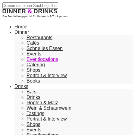
Home
Dinner
Restaurants
Cafés
Schnelles Essen
Events
Eventlocations
Catering
Shops
Portrait & Interview
Books
Drinks
Bars
Drinks
Hopfen & Malz
Wein & Schaumwein
Tastings
Portrait & Interview
Shops
Events