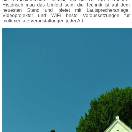
Historisch mag das Umfeld sein, die Technik ist auf dem
neuesten Stand und bietet mit Lautsprecheranlage,
Videoprojektor und WiFi beste Voraussetzungen für
multimediale Veranstaltungen jeder Art.