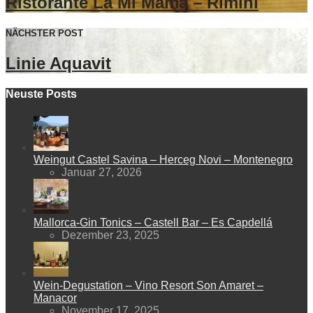
Ristorante La Mi Mama – Rimini
NÄCHSTER POST
Linie Aquavit
Neuste Posts
Weingut Castel Savina – Herceg Novi – Montenegro
Januar 27, 2026
Mallorca-Gin Tonics – Castell Bar – Es Capdellá
Dezember 23, 2025
Wein-Degustation – Vino Resort Son Amaret –
Manacor
November 17, 2025