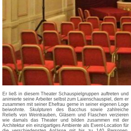
Er ließ in diesem Theater Schauspielgruppen auftreten und
animierte seine Arbeiter selbst zum Laienschauspiel, dem er
zusammen mit seiner Ehefrau gerne in seiner eigenen Loge
beiwohnte. Skulpturen des Bacchus sowie zahlreiche
Reliefs von Weintrauben, Gläsern und Flaschen verzieren
wie damals das Theater und bilden zusammen mit der
Architektur ein einzigartiges Ambiente als Event-Location für
die verschiedensten Anlässe mit bis zu 140 Personen.