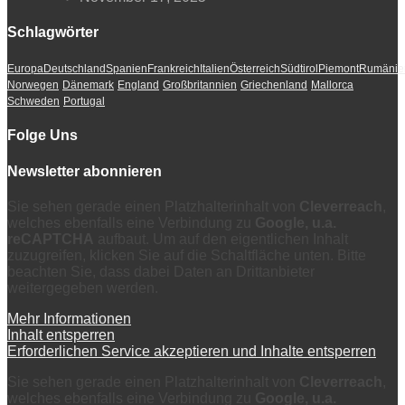
Schlagwörter
Europa
Deutschland
Spanien
Frankreich
Italien
Österreich
Südtirol
Piemont
Rumänie
Norwegen
Dänemark
England
Großbritannien
Griechenland
Mallorca
Schweden
Portugal
Folge Uns
Newsletter abonnieren
Sie sehen gerade einen Platzhalterinhalt von
Cleverreach
,
welches ebenfalls eine Verbindung zu
Google, u.a.
reCAPTCHA
aufbaut. Um auf den eigentlichen Inhalt
zuzugreifen, klicken Sie auf die Schaltfläche unten. Bitte
beachten Sie, dass dabei Daten an Drittanbieter
weitergegeben werden.
Mehr Informationen
Inhalt entsperren
Erforderlichen Service akzeptieren und Inhalte entsperren
Sie sehen gerade einen Platzhalterinhalt von
Cleverreach
,
welches ebenfalls eine Verbindung zu
Google, u.a.