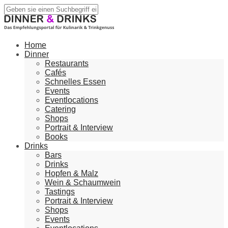
Home
Dinner
Restaurants
Cafés
Schnelles Essen
Events
Eventlocations
Catering
Shops
Portrait & Interview
Books
Drinks
Bars
Drinks
Hopfen & Malz
Wein & Schaumwein
Tastings
Portrait & Interview
Shops
Events