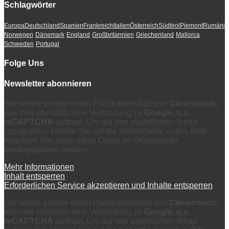
Schlagwörter
Europa
Deutschland
Spanien
Frankreich
Italien
Österreich
Südtirol
Piemont
Rumänie
Norwegen
Dänemark
England
Großbritannien
Griechenland
Mallorca
Schweden
Portugal
Folge Uns
Newsletter abonnieren
Sie sehen gerade einen Platzhalterinhalt von
Cleverreach
,
welches ebenfalls eine Verbindung zu
Google, u.a.
reCAPTCHA
aufbaut. Um auf den eigentlichen Inhalt
zuzugreifen, klicken Sie auf die Schaltfläche unten. Bitte
beachten Sie, dass dabei Daten an Drittanbieter
weitergegeben werden.
Mehr Informationen
Inhalt entsperren
Erforderlichen Service akzeptieren und Inhalte entsperren
Sie sehen gerade einen Platzhalterinhalt von
Cleverreach
,
welches ebenfalls eine Verbindung zu
Google, u.a.
reCAPTCHA
aufbaut. Um auf den eigentlichen Inhalt