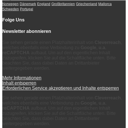
Norwegen
Dänemark
England
Großbritannien
Griechenland
Mallorca
Schweden
Portugal
Folge Uns
Newsletter abonnieren
Sie sehen gerade einen Platzhalterinhalt von
Cleverreach
,
welches ebenfalls eine Verbindung zu
Google, u.a.
reCAPTCHA
aufbaut. Um auf den eigentlichen Inhalt
zuzugreifen, klicken Sie auf die Schaltfläche unten. Bitte
beachten Sie, dass dabei Daten an Drittanbieter
weitergegeben werden.
Mehr Informationen
Inhalt entsperren
Erforderlichen Service akzeptieren und Inhalte entsperren
Sie sehen gerade einen Platzhalterinhalt von
Cleverreach
,
welches ebenfalls eine Verbindung zu
Google, u.a.
reCAPTCHA
aufbaut. Um auf den eigentlichen Inhalt
zuzugreifen, klicken Sie auf die Schaltfläche unten. Bitte
beachten Sie, dass dabei Daten an Drittanbieter
weitergegeben werden.