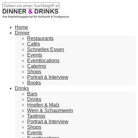
Home
Dinner
Restaurants
Cafés
Schnelles Essen
Events
Eventlocations
Catering
Shops
Portrait & Interview
Books
Drinks
Bars
Drinks
Hopfen & Malz
Wein & Schaumwein
Tastings
Portrait & Interview
Shops
Events