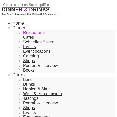
Home
Dinner
Restaurants
Cafés
Schnelles Essen
Events
Eventlocations
Catering
Shops
Portrait & Interview
Books
Drinks
Bars
Drinks
Hopfen & Malz
Wein & Schaumwein
Tastings
Portrait & Interview
Shops
Events