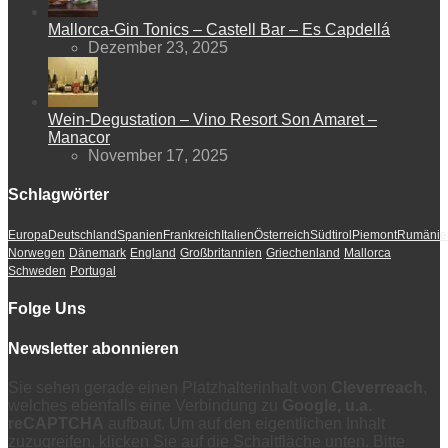
Mallorca-Gin Tonics – Castell Bar – Es Capdellá
Dezember 23, 2025
Wein-Degustation – Vino Resort Son Amaret –
Manacor
November 17, 2025
Schlagwörter
Europa
Deutschland
Spanien
Frankreich
Italien
Österreich
Südtirol
Piemont
Rumänie
Norwegen
Dänemark
England
Großbritannien
Griechenland
Mallorca
Schweden
Portugal
Folge Uns
Newsletter abonnieren
Sie sehen gerade einen Platzhalterinhalt von
Cleverreach
,
welches ebenfalls eine Verbindung zu
Google, u.a.
reCAPTCHA
aufbaut. Um auf den eigentlichen Inhalt
zuzugreifen, klicken Sie auf die Schaltfläche unten. Bitte