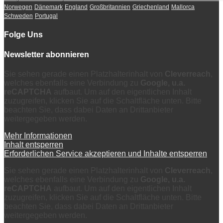
Norwegen
Dänemark
England
Großbritannien
Griechenland
Mallorca
Schweden
Portugal
Folge Uns
Newsletter abonnieren
Sie sehen gerade einen Platzhalterinhalt von
Cleverreach
,
welches ebenfalls eine Verbindung zu
Google, u.a.
reCAPTCHA
aufbaut. Um auf den eigentlichen Inhalt
zuzugreifen, klicken Sie auf die Schaltfläche unten. Bitte
beachten Sie, dass dabei Daten an Drittanbieter
weitergegeben werden.
Mehr Informationen
Inhalt entsperren
Erforderlichen Service akzeptieren und Inhalte entsperren
Sie sehen gerade einen Platzhalterinhalt von
Cleverreach
,
welches ebenfalls eine Verbindung zu
Google, u.a.
reCAPTCHA
aufbaut. Um auf den eigentlichen Inhalt
zuzugreifen, klicken Sie auf die Schaltfläche unten. Bitte
beachten Sie, dass dabei Daten an Drittanbieter
weitergegeben werden.