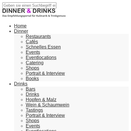
Home
Dinner
Restaurants
Cafés
Schnelles Essen
Events
Eventlocations
Catering
Shops
Portrait & Interview
Books
Drinks
Bars
Drinks
Hopfen & Malz
Wein & Schaumwein
Tastings
Portrait & Interview
Shops
Events