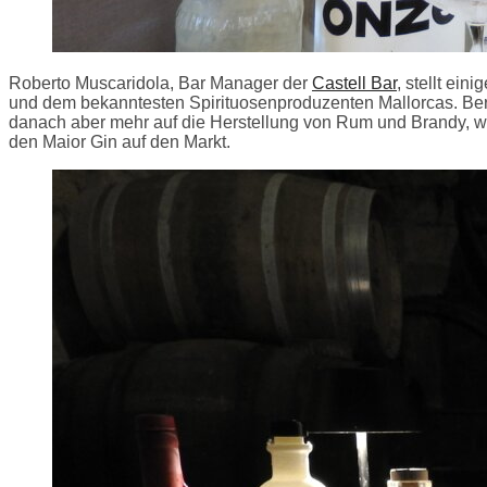
Roberto Muscaridola, Bar Manager der
Castell Bar
, stellt ei
und dem bekanntesten Spirituosenproduzenten Mallorcas. Ber
danach aber mehr auf die Herstellung von Rum und Brandy, w
den Maior Gin auf den Markt.