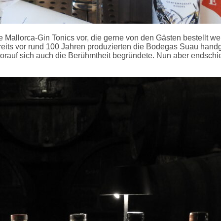
nige Mallorca-Gin Tonics vor, die gerne von den Gästen bestellt 
eits vor rund 100 Jahren produzierten die Bodegas Suau handge
orauf sich auch die Berühmtheit begründete. Nun aber endsch