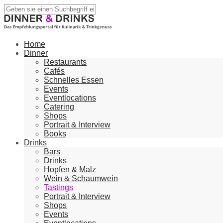
Home
Dinner
Restaurants
Cafés
Schnelles Essen
Events
Eventlocations
Catering
Shops
Portrait & Interview
Books
Drinks
Bars
Drinks
Hopfen & Malz
Wein & Schaumwein
Tastings
Portrait & Interview
Shops
Events