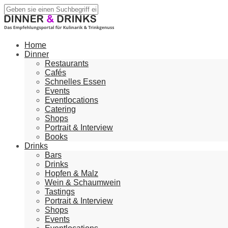
Home
Dinner
Restaurants
Cafés
Schnelles Essen
Events
Eventlocations
Catering
Shops
Portrait & Interview
Books
Drinks
Bars
Drinks
Hopfen & Malz
Wein & Schaumwein
Tastings
Portrait & Interview
Shops
Events