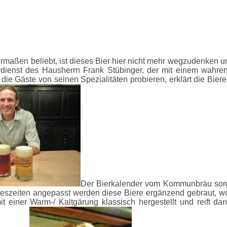
rmaßen beliebt, ist dieses Bier hier nicht mehr wegzudenken u
 Verdienst des Hausherrn Frank Stübinger, der mit einem wahr
r die Gäste von seinen Spezialitäten probieren, erklärt die Bier
Der Bierkalender vom Kommunbräu sorgt
Jahreszeiten angepasst werden diese Biere ergänzend gebraut, 
 einer Warm-/ Kaltgärung klassisch hergestellt und reift da