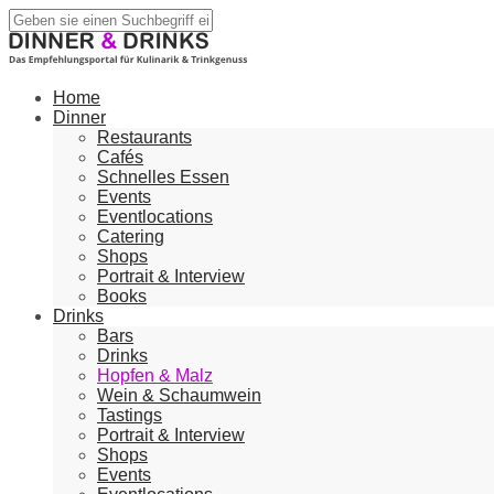
Home
Dinner
Restaurants
Cafés
Schnelles Essen
Events
Eventlocations
Catering
Shops
Portrait & Interview
Books
Drinks
Bars
Drinks
Hopfen & Malz
Wein & Schaumwein
Tastings
Portrait & Interview
Shops
Events