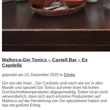
Mallorca-Gin Tonics – Castell Bar – Es
Capdellá
gepostet am 23. Dezember 2025 in
Drinks
Gin von der Insel…Gin Cocktails sind nach wie vor in aller
Munde und speziell Gin Tonics auf einer Insel mit hohen
Durchschnittstemperaturen allgegenwärtig. Daher ist es nicht
verwunderlich, dass sich auch einzelne Produzenten auf
Mallorca auf die Herstellung von Gin spezialisiert haben und
das mit großem Erfolg.