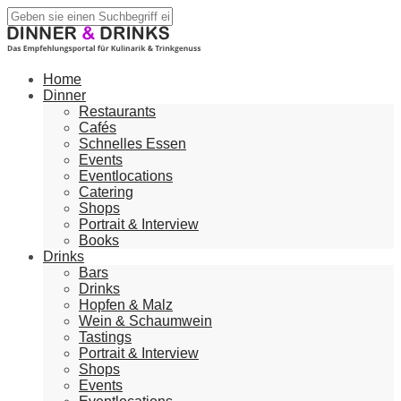
Home
Dinner
Restaurants
Cafés
Schnelles Essen
Events
Eventlocations
Catering
Shops
Portrait & Interview
Books
Drinks
Bars
Drinks
Hopfen & Malz
Wein & Schaumwein
Tastings
Portrait & Interview
Shops
Events