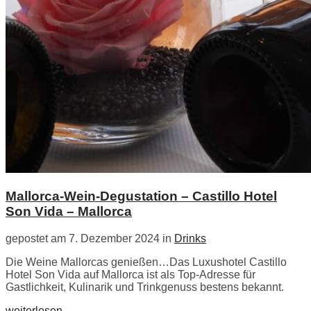
Mallorca-Wein-Degustation – Castillo Hotel
Son Vida – Mallorca
gepostet am 7. Dezember 2024 in
Drinks
Die Weine Mallorcas genießen…Das Luxushotel Castillo
Hotel Son Vida auf Mallorca ist als Top-Adresse für
Gastlichkeit, Kulinarik und Trinkgenuss bestens bekannt.
weiterlesen