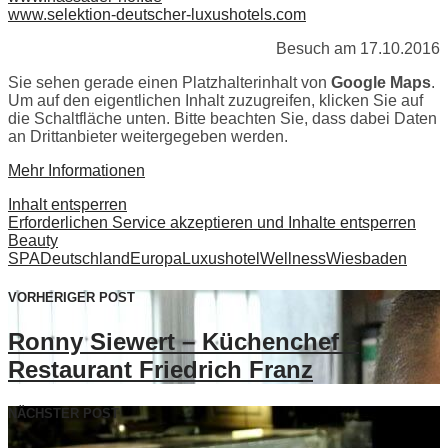
www.selektion-deutscher-luxushotels.com
Besuch am 17.10.2016
Sie sehen gerade einen Platzhalterinhalt von
Google Maps
.
Um auf den eigentlichen Inhalt zuzugreifen, klicken Sie auf
die Schaltfläche unten. Bitte beachten Sie, dass dabei Daten
an Drittanbieter weitergegeben werden.
Mehr Informationen
Inhalt entsperren
Erforderlichen Service akzeptieren und Inhalte entsperren
Beauty
SPA
Deutschland
Europa
Luxushotel
Wellness
Wiesbaden
VORHERIGER POST
Ronny Siewert – Küchenchef –
Restaurant Friedrich Franz
NÄCHSTER POST