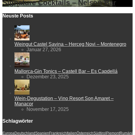
Signature Cocktails – Nelson Bar
Neuste Posts
Weingut Castel Savina – Herceg Novi – Montenegro
Januar 27, 2026
Mallorca-Gin Tonics – Castell Bar – Es Capdellá
Dezember 23, 2025
Wein-Degustation – Vino Resort Son Amaret –
Manacor
November 17, 2025
Schlagwörter
Europa
Deutschland
Spanien
Frankreich
Italien
Österreich
Südtirol
Piemont
Rumänie