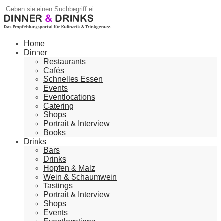
Home
Dinner
Restaurants
Cafés
Schnelles Essen
Events
Eventlocations
Catering
Shops
Portrait & Interview
Books
Drinks
Bars
Drinks
Hopfen & Malz
Wein & Schaumwein
Tastings
Portrait & Interview
Shops
Events