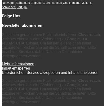
Norwegen
Dänemark
England
Großbritannien
Griechenland
Mallorca
Schweden
Portugal
Folge Uns
Newsletter abonnieren
Sie sehen gerade einen Platzhalterinhalt von
Cleverreach
,
welches ebenfalls eine Verbindung zu
Google, u.a.
reCAPTCHA
aufbaut. Um auf den eigentlichen Inhalt
zuzugreifen, klicken Sie auf die Schaltfläche unten. Bitte
beachten Sie, dass dabei Daten an Drittanbieter
weitergegeben werden.
Mehr Informationen
Inhalt entsperren
Erforderlichen Service akzeptieren und Inhalte entsperren
Sie sehen gerade einen Platzhalterinhalt von
Cleverreach
,
welches ebenfalls eine Verbindung zu
Google, u.a.
reCAPTCHA
aufbaut. Um auf den eigentlichen Inhalt
zuzugreifen, klicken Sie auf die Schaltfläche unten. Bitte
beachten Sie, dass dabei Daten an Drittanbieter
weitergegeben werden.