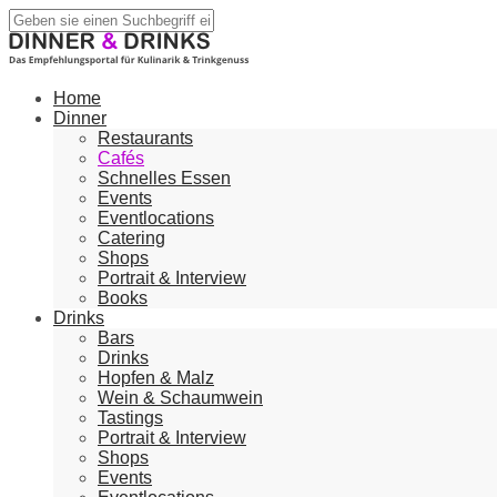
Home
Dinner
Restaurants
Cafés
Schnelles Essen
Events
Eventlocations
Catering
Shops
Portrait & Interview
Books
Drinks
Bars
Drinks
Hopfen & Malz
Wein & Schaumwein
Tastings
Portrait & Interview
Shops
Events