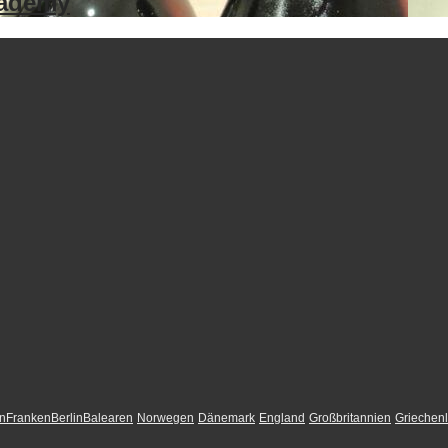
cademy
n
Franken
Berlin
Balearen
Norwegen
Dänemark
England
Großbritannien
Griechen