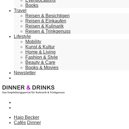
Eventlocations
Books
Travel
Reisen & Besichtigen
Reisen & Einkaufen
Reisen & Kulinarik
Reisen & Trinkgenuss
Lifestyle
Mobility
Kunst & Kultur
Home & Living
Fashion & Style
Beauty & Care
Books & Movies
Newsletter
Hajo Becker
Cafés
Dinner