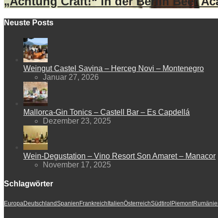
„Achtung Craft!“ in der Berlin Beer A
Neuste Posts
Weingut Castel Savina – Herceg Novi – Montenegro
Januar 27, 2026
Mallorca-Gin Tonics – Castell Bar – Es Capdellá
Dezember 23, 2025
Wein-Degustation – Vino Resort Son Amaret – Manacor
November 17, 2025
Schlagwörter
Europa
Deutschland
Spanien
Frankreich
Italien
Österreich
Südtirol
Piemont
Rumänie