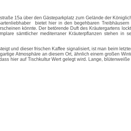
nstraße 15a über den Gästeparkplatz zum Gelände der Königlich
 Gartenliebhaber bietet hier in den begehbaren Treibhäusern
erscheinen könnte. Der betörende Duft des Kräutergartens lock
mplare sämtlicher mediterraner Kräuterpflanzen stehen in 
igt und dieser frischen Kaffee signalisiert, ist man beim let
nzigartige Atmosphäre an diesem Ort, ähnlich einem großen Wint
dass hier auf Tischkultur Wert gelegt wird. Lange, blütenweiße