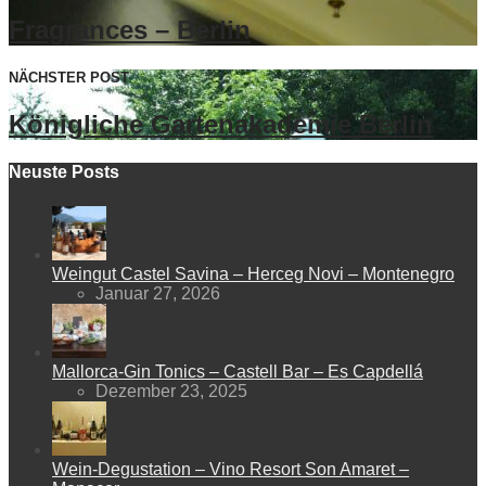
Fragrances – Berlin
NÄCHSTER POST
Königliche Gartenakademie Berlin
Neuste Posts
Weingut Castel Savina – Herceg Novi – Montenegro
Januar 27, 2026
Mallorca-Gin Tonics – Castell Bar – Es Capdellá
Dezember 23, 2025
Wein-Degustation – Vino Resort Son Amaret –