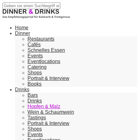
Home
Dinner
Restaurants
Cafés
Schnelles Essen
Events
Eventlocations
Catering
Shops
Portrait & Interview
Books
Drinks
Bars
Drinks
Hopfen & Malz
Wein & Schaumwein
Tastings
Portrait & Interview
Shops
Events