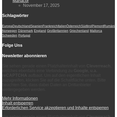
Manacor
November 17, 2025
Schlagwörter
Europa
Deutschland
Spanien
Frankreich
Italien
Österreich
Südtirol
Piemont
Rumänie
Norwegen
Dänemark
England
Großbritannien
Griechenland
Mallorca
Schweden
Portugal
Folge Uns
Newsletter abonnieren
Sie sehen gerade einen Platzhalterinhalt von
Cleverreach
,
welches ebenfalls eine Verbindung zu
Google, u.a.
reCAPTCHA
aufbaut. Um auf den eigentlichen Inhalt
zuzugreifen, klicken Sie auf die Schaltfläche unten. Bitte
beachten Sie, dass dabei Daten an Drittanbieter
weitergegeben werden.
Mehr Informationen
Inhalt entsperren
Erforderlichen Service akzeptieren und Inhalte entsperren
Sie sehen gerade einen Platzhalterinhalt von
Cleverreach
,