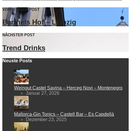
VORHERIGER POST
Barthels Hof – Leipzig
NÄCHSTER POST
Trend Drinks
Neuste Posts
Weingut Castel Savina – Herceg Novi – Montenegro
Januar 27, 2026
Mallorca-Gin Tonics – Castell Bar – Es Capdellá
Dezember 23, 2025