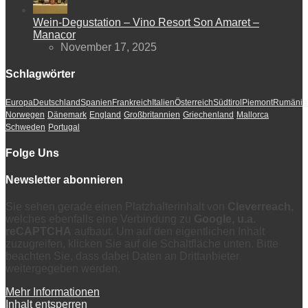
Wein-Degustation – Vino Resort Son Amaret –
Manacor
November 17, 2025
Schlagwörter
Europa
Deutschland
Spanien
Frankreich
Italien
Österreich
Südtirol
Piemont
Rumänie
Norwegen
Dänemark
England
Großbritannien
Griechenland
Mallorca
Schweden
Portugal
Folge Uns
Newsletter abonnieren
Sie sehen gerade einen Platzhalterinhalt von
Cleverreach
,
welches ebenfalls eine Verbindung zu
Google, u.a.
reCAPTCHA
aufbaut. Um auf den eigentlichen Inhalt
zuzugreifen, klicken Sie auf die Schaltfläche unten. Bitte
beachten Sie, dass dabei Daten an Drittanbieter
weitergegeben werden.
Mehr Informationen
Inhalt entsperren