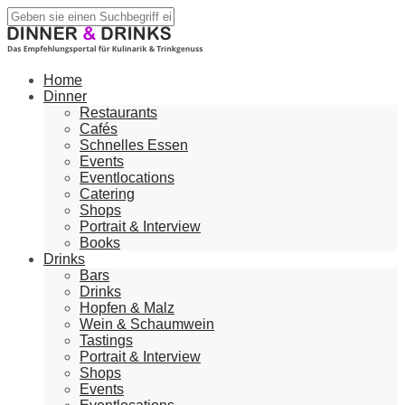
Home
Dinner
Restaurants
Cafés
Schnelles Essen
Events
Eventlocations
Catering
Shops
Portrait & Interview
Books
Drinks
Bars
Drinks
Hopfen & Malz
Wein & Schaumwein
Tastings
Portrait & Interview
Shops
Events