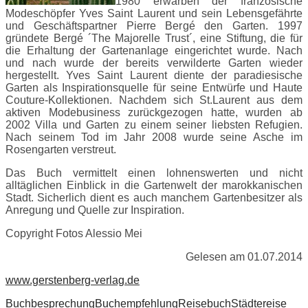
1980 erwarben der französische
Modeschöpfer Yves Saint Laurent und sein Lebensgefährte
und Geschäftspartner Pierre Bergé den Garten. 1997
gründete Bergé ´The Majorelle Trust´, eine Stiftung, die für
die Erhaltung der Gartenanlage eingerichtet wurde. Nach
und nach wurde der bereits verwilderte Garten wieder
hergestellt. Yves Saint Laurent diente der paradiesische
Garten als Inspirationsquelle für seine Entwürfe und Haute
Couture-Kollektionen. Nachdem sich St.Laurent aus dem
aktiven Modebusiness zurückgezogen hatte, wurden ab
2002 Villa und Garten zu einem seiner liebsten Refugien.
Nach seinem Tod im Jahr 2008 wurde seine Asche im
Rosengarten verstreut.
Das Buch vermittelt einen lohnenswerten und nicht
alltäglichen Einblick in die Gartenwelt der marokkanischen
Stadt. Sicherlich dient es auch manchem Gartenbesitzer als
Anregung und Quelle zur Inspiration.
Copyright Fotos Alessio Mei
Gelesen am 01.07.2014
www.gerstenberg-verlag.de
Buchbesprechung
Buchempfehlung
Reisebuch
Städtereise