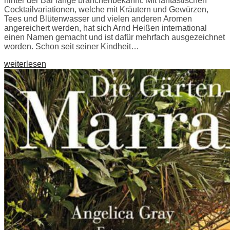
hinter der Bar lange branchenbekannt. Mit fantastischen
Cocktailvariationen, welche mit Kräutern und Gewürzen,
Tees und Blütenwasser und vielen anderen Aromen
angereichert werden, hat sich Arnd Heißen international
einen Namen gemacht und ist dafür mehrfach ausgezeichnet
worden. Schon seit seiner Kindheit…
weiterlesen