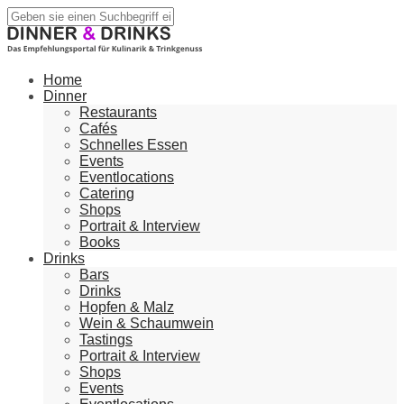
Home
Dinner
Restaurants
Cafés
Schnelles Essen
Events
Eventlocations
Catering
Shops
Portrait & Interview
Books
Drinks
Bars
Drinks
Hopfen & Malz
Wein & Schaumwein
Tastings
Portrait & Interview
Shops
Events