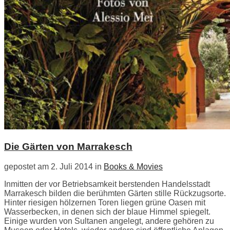
Die Gärten von Marrakesch
gepostet am 2. Juli 2014 in
Books & Movies
Inmitten der vor Betriebsamkeit berstenden Handelsstadt
Marrakesch bilden die berühmten Gärten stille Rückzugsorte.
Hinter riesigen hölzernen Toren liegen grüne Oasen mit
Wasserbecken, in denen sich der blaue Himmel spiegelt.
Einige wurden von Sultanen angelegt, andere gehören zu