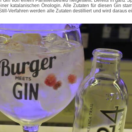
ser Gin von einem Familienbetrieb hergestellt. Bereits in ganz S
iner katalanischen Önologin. Alle Zutaten für diesen Gin st
 Still-Verfahren werden alle Zutaten destilliert und wird daraus