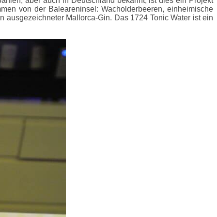
panien, aber auch in Deutschland bekannt, ist dies ein Projekt
ammen von der Baleareninsel: Wacholderbeeren, einheimische
 ein ausgezeichneter Mallorca-Gin. Das 1724 Tonic Water ist ein