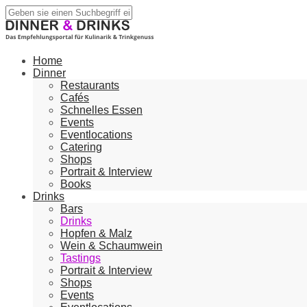
Home
Dinner
Restaurants
Cafés
Schnelles Essen
Events
Eventlocations
Catering
Shops
Portrait & Interview
Books
Drinks
Bars
Drinks
Hopfen & Malz
Wein & Schaumwein
Tastings
Portrait & Interview
Shops
Events