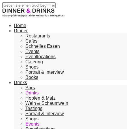
Home
Dinner
Restaurants
Cafés
Schnelles Essen
Events
Eventlocations
Catering
Shops
Portrait & Interview
Books
Drinks
Bars
Drinks
Hopfen & Malz
Wein & Schaumwein
Tastings
Portrait & Interview
Shops
Events