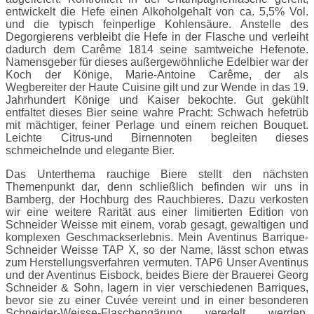
entwickelt die Hefe einen Alkoholgehalt von ca. 5,5% Vol.
und die typisch feinperlige Kohlensäure. Anstelle des
Degorgierens verbleibt die Hefe in der Flasche und verleiht
dadurch dem Carême 1814 seine samtweiche Hefenote.
Namensgeber für dieses außergewöhnliche Edelbier war der
Koch der Könige, Marie-Antoine Carême, der als
Wegbereiter der Haute Cuisine gilt und zur Wende in das 19.
Jahrhundert Könige und Kaiser bekochte. Gut gekühlt
entfaltet dieses Bier seine wahre Pracht: Schwach hefetrüb
mit mächtiger, feiner Perlage und einem reichen Bouquet.
Leichte Citrus-und Birnennoten begleiten dieses
schmeichelnde und elegante Bier.
Das Unterthema rauchige Biere stellt den nächsten
Themenpunkt dar, denn schließlich befinden wir uns in
Bamberg, der Hochburg des Rauchbieres. Dazu verkosten
wir eine weitere Rarität aus einer limitierten Edition von
Schneider Weisse mit einem, vorab gesagt, gewaltigen und
komplexen Geschmackserlebnis. Mein Aventinus Barrique-
Schneider Weisse TAP X, so der Name, lässt schon etwas
zum Herstellungsverfahren vermuten. TAP6 Unser Aventinus
und der Aventinus Eisbock, beides Biere der Brauerei Georg
Schneider & Sohn, lagern in vier verschiedenen Barriques,
bevor sie zu einer Cuvée vereint und in einer besonderen
Schneider-Weisse-Flaschengärung veredelt werden.