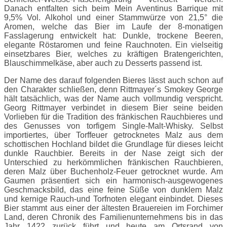
Danach entfalten sich beim Mein Aventinus Barrique mit
9,5% Vol. Alkohol und einer Stammwürze von 21,5° die
Aromen, welche das Bier im Laufe der 8-monatigen
Fasslagerung entwickelt hat: Dunkle, trockene Beeren,
elegante Röstaromen und feine Rauchnoten. Ein vielseitig
einsetzbares Bier, welches zu kräftigen Bratengerichten,
Blauschimmelkäse, aber auch zu Desserts passend ist.
Der Name des darauf folgenden Bieres lässt auch schon auf
den Charakter schließen, denn Rittmayer´s Smokey George
hält tatsächlich, was der Name auch vollmundig verspricht.
Georg Rittmayer verbindet in diesem Bier seine beiden
Vorlieben für die Tradition des fränkischen Rauchbieres und
des Genusses von torfigem Single-Malt-Whisky. Selbst
importiertes, über Torffeuer getrocknetes Malz aus dem
schottischen Hochland bildet die Grundlage für dieses leicht
dunkle Rauchbier. Bereits in der Nase zeigt sich der
Unterschied zu herkömmlichen fränkischen Rauchbieren,
deren Malz über Buchenholz-Feuer getrocknet wurde. Am
Gaumen präsentiert sich ein harmonisch-ausgewogenes
Geschmacksbild, das eine feine Süße von dunklem Malz
und kernige Rauch-und Torfnoten elegant einbindet. Dieses
Bier stammt aus einer der ältesten Brauereien im Forchimer
Land, deren Chronik des Familienunternehmens bis in das
Jahr 1422 zurück führt und heute am Ortsrand von