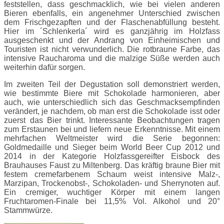
feststellen, dass geschmacklich, wie bei vielen anderen
Bieren ebenfalls, ein angenehmer Unterschied zwischen
dem Frischgezapften und der Flaschenabfüllung besteht.
Hier im ´Schlenkerla´ wird es ganzjährig im Holzfass
ausgeschenkt und der Andrang von Einheimischen und
Touristen ist nicht verwunderlich. Die rotbraune Farbe, das
intensive Raucharoma und die malzige Süße werden auch
weiterhin dafür sorgen.
Im zweiten Teil der Degustation soll demonstriert werden,
wie bestimmte Biere mit Schokolade harmonieren, aber
auch, wie unterschiedlich sich das Geschmacksempfinden
verändert, je nachdem, ob man erst die Schokolade isst oder
zuerst das Bier trinkt. Interessante Beobachtungen tragen
zum Erstaunen bei und liefern neue Erkenntnisse. Mit einem
mehrfachen Weltmeister wird die Serie begonnen:
Goldmedaille und Sieger beim World Beer Cup 2012 und
2014 in der Kategorie Holzfassgereifter Eisbock des
Brauhauses Faust zu Miltenberg. Das kräftig braune Bier mit
festem cremefarbenem Schaum weist intensive Malz-,
Marzipan, Trockenobst-, Schokoladen- und Sherrynoten auf.
Ein cremiger, wuchtiger Körper mit einem langen
Fruchtaromen-Finale bei 11,5% Vol. Alkohol und 20°
Stammwürze.