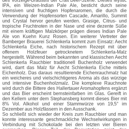
des Vorzeige-Braustils der Craft Beer-Szene. Dieses Mystic
IPA, ein Weizen-Indian Pale Ale, besticht durch seine
intensiven und fruchtigen Hopfenaromen, die durch die
Verwendung der Hopfensorten Cascade, Amarillo, Summit
und Crystal hervor gerufen werden. Grasige, Citrus- und
tropische Fruchtnoten in der Nase und eine dezente Süße
mit einem kräftigen Malzkörper prägen dieses Indian Pale
Ale von Kuehn Kunz Rosen. Ein weiterer Vertreter der
Bamberger Brauerei Schlenkerla kommt zum Einsatz: Aecht
Schlenkerla Eiche, nach historischem Rezept mit über
offenem Holzfeuer getrocknetem Schlenkerla-Malz
hergestellt. Während beim bekannten und klassischen Aecht
Schlenkerla Rauchbier traditionell Buchenholz verwendet
wird, darrt das Malz für Aecht Schlenkerla Eiche mittels
Eichenholz. Das daraus resultierende Eichenrauchmalz hat
ein weicheres und vielschichtigeres Aroma als das würzige
und intensive Buchenholzmalz. Die komplexe Rauchnote
wird durch die Bittere des Hallertauer Aromahopfens ergänzt
und das Bier erscheint bernsteinfarben im Glas. Gereift in
den Kellern unter dem Stephansberg kommt dieses Bier mit
8% Vol. Alkohol und einer Stammwürze von 19,5° im
Dezember aus Holzfässern in den Ausschank.
So schließt sich wieder der Kreis zum Rauchbier und man
konnte interessante geschmackliche Wechselwirkungen in
Verbindung mit Schokolade bei den letzten vier Bieren