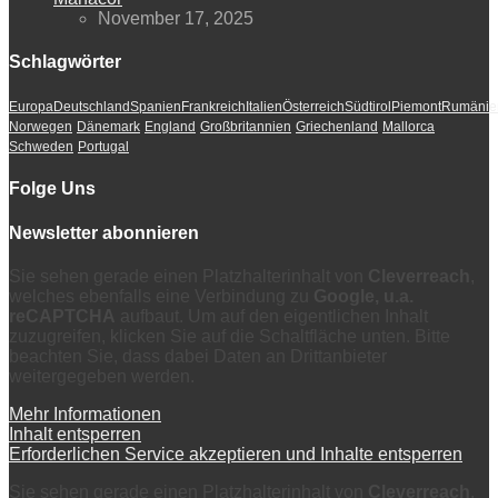
November 17, 2025
Schlagwörter
Europa
Deutschland
Spanien
Frankreich
Italien
Österreich
Südtirol
Piemont
Rumänie
Norwegen
Dänemark
England
Großbritannien
Griechenland
Mallorca
Schweden
Portugal
Folge Uns
Newsletter abonnieren
Sie sehen gerade einen Platzhalterinhalt von
Cleverreach
,
welches ebenfalls eine Verbindung zu
Google, u.a.
reCAPTCHA
aufbaut. Um auf den eigentlichen Inhalt
zuzugreifen, klicken Sie auf die Schaltfläche unten. Bitte
beachten Sie, dass dabei Daten an Drittanbieter
weitergegeben werden.
Mehr Informationen
Inhalt entsperren
Erforderlichen Service akzeptieren und Inhalte entsperren
Sie sehen gerade einen Platzhalterinhalt von
Cleverreach
,