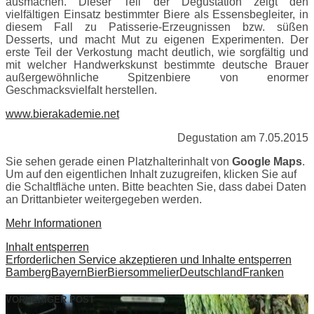
ausmachen. Dieser Teil der Degustation zeigt den
vielfältigen Einsatz bestimmter Biere als Essensbegleiter, in
diesem Fall zu Patisserie-Erzeugnissen bzw. süßen
Desserts, und macht Mut zu eigenen Experimenten. Der
erste Teil der Verkostung macht deutlich, wie sorgfältig und
mit welcher Handwerkskunst bestimmte deutsche Brauer
außergewöhnliche Spitzenbiere von enormer
Geschmacksvielfalt herstellen.
www.bierakademie.net
Degustation am 7.05.2015
Sie sehen gerade einen Platzhalterinhalt von
Google Maps
.
Um auf den eigentlichen Inhalt zuzugreifen, klicken Sie auf
die Schaltfläche unten. Bitte beachten Sie, dass dabei Daten
an Drittanbieter weitergegeben werden.
Mehr Informationen
Inhalt entsperren
Erforderlichen Service akzeptieren und Inhalte entsperren
Bamberg
Bayern
Bier
Biersommelier
Deutschland
Franken
VORHERIGER POST