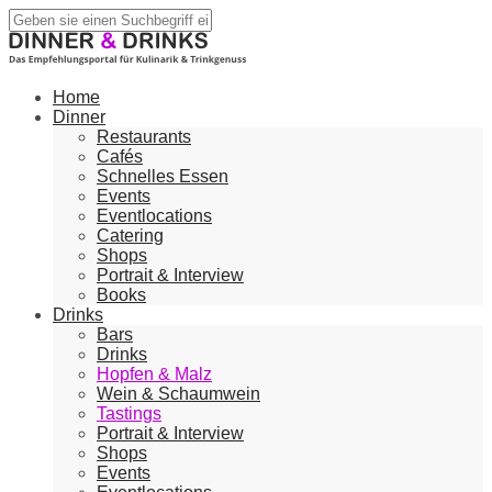
Home
Dinner
Restaurants
Cafés
Schnelles Essen
Events
Eventlocations
Catering
Shops
Portrait & Interview
Books
Drinks
Bars
Drinks
Hopfen & Malz
Wein & Schaumwein
Tastings
Portrait & Interview
Shops
Events