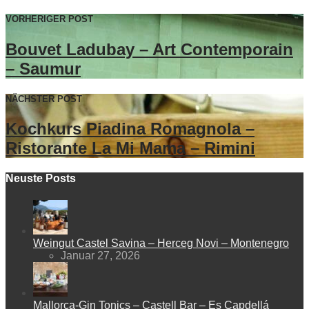
VORHERIGER POST
Bouvet Ladubay – Art Contemporain
– Saumur
NÄCHSTER POST
Kochkurs Piadina Romagnola –
Ristorante La Mi Mama – Rimini
Neuste Posts
Weingut Castel Savina – Herceg Novi – Montenegro
Januar 27, 2026
Mallorca-Gin Tonics – Castell Bar – Es Capdellá