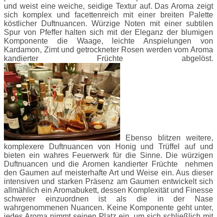
und weist eine weiche, seidige Textur auf. Das Aroma zeigt
sich komplex und facettenreich mit einer breiten Palette
köstlicher Duftnuancen. Würzige Noten mit einer subtilen
Spur von Pfeffer halten sich mit der Eleganz der blumigen
Komponente die Waage, leichte Anspielungen von
Kardamon, Zimt und getrockneter Rosen werden vom Aroma
kandierter Früchte abgelöst.
Ebenso blitzen weitere,
komplexere Duftnuancen von Honig und Trüffel auf und
bieten ein wahres Feuerwerk für die Sinne. Die würzigen
Duftnuancen und die Aromen kandierter Früchte nehmen
den Gaumen auf meisterhafte Art und Weise ein. Aus dieser
intensiven und starken Präsenz am Gaumen entwickelt sich
allmählich ein Aromabukett, dessen Komplexität und Finesse
schwerer einzuordnen ist als die in der Nase
wahrgenommenen Nuancen. Keine Komponente geht unter,
jedes Aroma nimmt seinen Platz ein, um sich schließlich mit