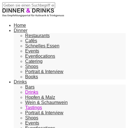
Home
Dinner
Restaurants
Cafés
Schnelles Essen
Events
Eventlocations
Catering
Shops
Portrait & Interview
Books
Drinks
Bars
Drinks
Hopfen & Malz
Wein & Schaumwein
Tastings
Portrait & Interview
Shops
Events