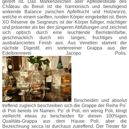
gereift ist. Das Markenzeichen aller Apfeldestillate des
Château du Breuil ist die harmonisch und beruhigend
wirkende Balance zwischen Apfelfrucht und Holzwürze,
welche in einem sanften, runden Körper eingebettet ist. Beim
XO Réserve de Seigneurs ist der Körper fülliger, mächtiger
und präsenter als bei den jüngeren Abfüllungen und zeichnet
sich optisch durch eine leuchtende Bernsteinfarbe,
geschmacklich durch ein langes, fruchtiges und
ausbalanciertes Finish aus. Aus Venetien stammt der
nächste Digestif, ein sortenreiner Grappa aus der
Edelbrennerei Jacopo Polis.
Bescheiden und absolut
treffend zugleich beschreiben sich die Grappe der Reihe Po´
di Poli bereits im Namen. Po´ di Poli, ein wenig Poli, klingt
vielleicht etwas zu bescheiden für diesen 100%igen
Qualitäts-Grappa aus dem Hause Poli, aber die
Bezeichnung secca ist durchaus zutreffend. Der Trester für