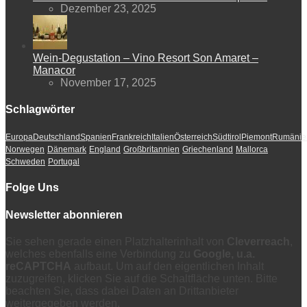
Dezember 23, 2025
Wein-Degustation – Vino Resort Son Amaret –
Manacor
November 17, 2025
Schlagwörter
Europa
Deutschland
Spanien
Frankreich
Italien
Österreich
Südtirol
Piemont
Rumänie
Norwegen
Dänemark
England
Großbritannien
Griechenland
Mallorca
Schweden
Portugal
Folge Uns
Newsletter abonnieren
Sie sehen gerade einen Platzhalterinhalt von
Cleverreach
,
welches ebenfalls eine Verbindung zu
Google, u.a.
reCAPTCHA
aufbaut. Um auf den eigentlichen Inhalt
zuzugreifen, klicken Sie auf die Schaltfläche unten. Bitte
beachten Sie, dass dabei Daten an Drittanbieter
weitergegeben werden.