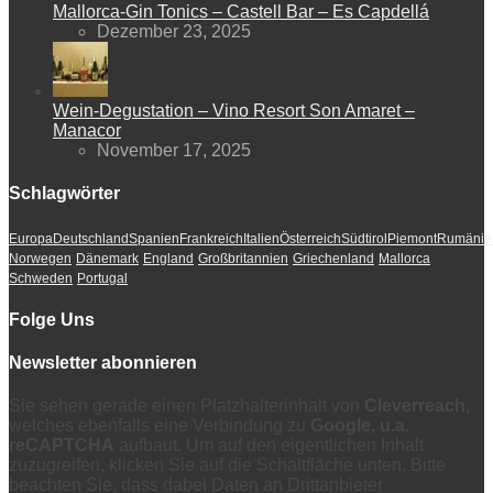
Mallorca-Gin Tonics – Castell Bar – Es Capdellá
Dezember 23, 2025
Wein-Degustation – Vino Resort Son Amaret –
Manacor
November 17, 2025
Schlagwörter
Europa
Deutschland
Spanien
Frankreich
Italien
Österreich
Südtirol
Piemont
Rumänie
Norwegen
Dänemark
England
Großbritannien
Griechenland
Mallorca
Schweden
Portugal
Folge Uns
Newsletter abonnieren
Sie sehen gerade einen Platzhalterinhalt von
Cleverreach
,
welches ebenfalls eine Verbindung zu
Google, u.a.
reCAPTCHA
aufbaut. Um auf den eigentlichen Inhalt
zuzugreifen, klicken Sie auf die Schaltfläche unten. Bitte
beachten Sie, dass dabei Daten an Drittanbieter