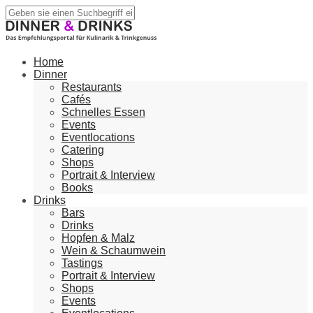
Home
Dinner
Restaurants
Cafés
Schnelles Essen
Events
Eventlocations
Catering
Shops
Portrait & Interview
Books
Drinks
Bars
Drinks
Hopfen & Malz
Wein & Schaumwein
Tastings
Portrait & Interview
Shops
Events