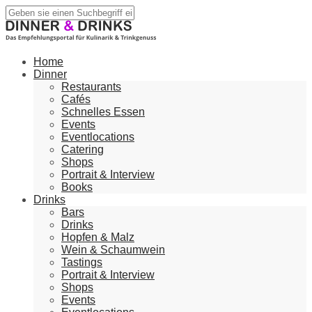
Home
Dinner
Restaurants
Cafés
Schnelles Essen
Events
Eventlocations
Catering
Shops
Portrait & Interview
Books
Drinks
Bars
Drinks
Hopfen & Malz
Wein & Schaumwein
Tastings
Portrait & Interview
Shops
Events