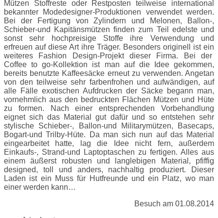
Mützen Stoffreste oder Restposten teilweise international
bekannter Modedesigner-Produktionen verwendet werden.
Bei der Fertigung von Zylindern und Melonen, Ballon-,
Schieber-und Kapitänsmützen finden zum Teil edelste und
sonst sehr hochpreisige Stoffe ihre Verwendung und
erfreuen auf diese Art ihre Träger. Besonders originell ist ein
weiteres Fashion Design-Projekt dieser Firma. Bei der
Coffee to go-Kollektion ist man auf die Idee gekommen,
bereits benutzte Kaffeesäcke erneut zu verwenden. Angetan
von den teilweise sehr farbenfrohen und aufwändigen, auf
alle Fälle exotischen Aufdrucken der Säcke begann man,
vornehmlich aus den bedruckten Flächen Mützen und Hüte
zu formen. Nach einer entsprechenden Vorbehandlung
eignet sich das Material gut dafür und so entstehen sehr
stylische Schieber-, Ballon-und Militarymützen, Basecaps,
Bogart-und Trilby-Hüte. Da man sich nun auf das Material
eingearbeitet hatte, lag die Idee nicht fern, außerdem
Einkaufs-, Strand-und Laptoptaschen zu fertigen. Alles aus
einem äußerst robusten und langlebigen Material, pfiffig
designed, toll und anders, nachhaltig produziert. Dieser
Laden ist ein Muss für Hutfreunde und ein Platz, wo man
einer werden kann…
Besuch am 01.08.2014