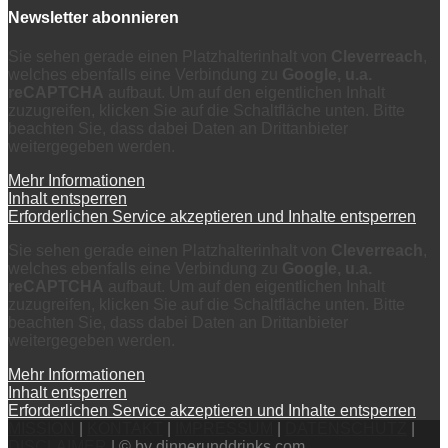
Newsletter abonnieren
Sie sehen gerade einen Platzhalterinhalt von
Cleverreach
,
welches ebenfalls eine Verbindung zu
Google, u.a.
reCAPTCHA
aufbaut. Um auf den eigentlichen Inhalt
zuzugreifen, klicken Sie auf die Schaltfläche unten. Bitte
beachten Sie, dass dabei Daten an Drittanbieter
weitergegeben werden.
Mehr Informationen
Inhalt entsperren
Erforderlichen Service akzeptieren und Inhalte entsperren
Sie sehen gerade einen Platzhalterinhalt von
Cleverreach
,
welches ebenfalls eine Verbindung zu
Google, u.a.
reCAPTCHA
aufbaut. Um auf den eigentlichen Inhalt
zuzugreifen, klicken Sie auf die Schaltfläche unten. Bitte
beachten Sie, dass dabei Daten an Drittanbieter
weitergegeben werden.
Mehr Informationen
Inhalt entsperren
Erforderlichen Service akzeptieren und Inhalte entsperren
MISSION
|
KONTAKT
|
IMPRESSUM
|
DATENSCHUTZ
|
DISCLAIMER
| © by dinnerunddrinks.com