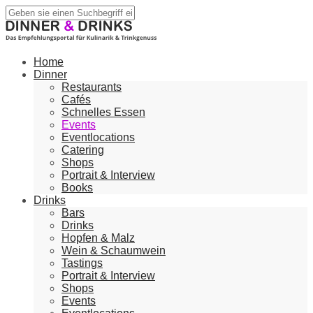
Home
Dinner
Restaurants
Cafés
Schnelles Essen
Events
Eventlocations
Catering
Shops
Portrait & Interview
Books
Drinks
Bars
Drinks
Hopfen & Malz
Wein & Schaumwein
Tastings
Portrait & Interview
Shops
Events