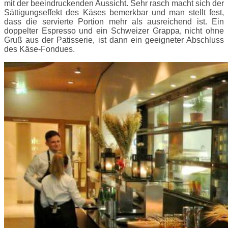
mit der beeindruckenden Aussicht. Sehr rasch macht sich der
Sättigungseffekt des Käses bemerkbar und man stellt fest,
dass die servierte Portion mehr als ausreichend ist. Ein
doppelter Espresso und ein Schweizer Grappa, nicht ohne
Gruß aus der Patisserie, ist dann ein geeigneter Abschluss
des Käse-Fondues.