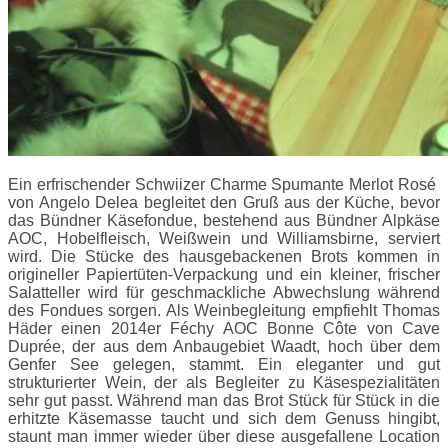
Ein erfrischender Schwiizer Charme Spumante Merlot Rosé
von Angelo Delea begleitet den Gruß aus der Küche, bevor
das Bündner Käsefondue, bestehend aus Bündner Alpkäse
AOC, Hobelfleisch, Weißwein und Williamsbirne, serviert
wird. Die Stücke des hausgebackenen Brots kommen in
origineller Papiertüten-Verpackung und ein kleiner, frischer
Salatteller wird für geschmackliche Abwechslung während
des Fondues sorgen. Als Weinbegleitung empfiehlt Thomas
Häder einen 2014er Féchy AOC Bonne Côte von Cave
Duprée, der aus dem Anbaugebiet Waadt, hoch über dem
Genfer See gelegen, stammt. Ein eleganter und gut
strukturierter Wein, der als Begleiter zu Käsespezialitäten
sehr gut passt. Während man das Brot Stück für Stück in die
erhitzte Käsemasse taucht und sich dem Genuss hingibt,
staunt man immer wieder über diese ausgefallene Location