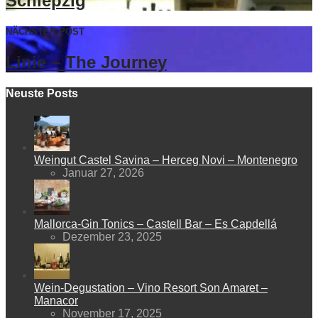
Schlepzig
NÄCHSTER POST
Linie – The Journey
Neuste Posts
Weingut Castel Savina – Herceg Novi – Montenegro
Januar 27, 2026
Mallorca-Gin Tonics – Castell Bar – Es Capdellá
Dezember 23, 2025
Wein-Degustation – Vino Resort Son Amaret –
Manacor
November 17, 2025