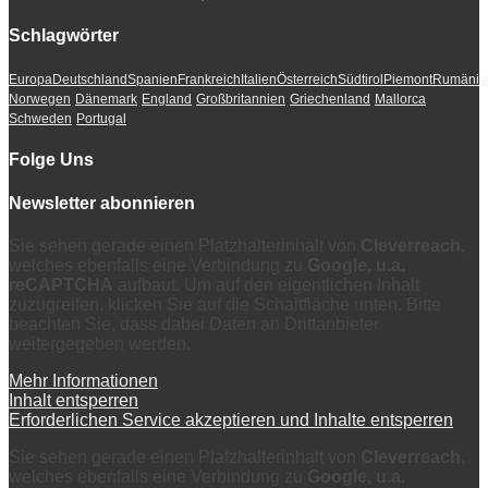
Schlagwörter
Europa
Deutschland
Spanien
Frankreich
Italien
Österreich
Südtirol
Piemont
Rumänie
Norwegen
Dänemark
England
Großbritannien
Griechenland
Mallorca
Schweden
Portugal
Folge Uns
Newsletter abonnieren
Sie sehen gerade einen Platzhalterinhalt von
Cleverreach
,
welches ebenfalls eine Verbindung zu
Google, u.a.
reCAPTCHA
aufbaut. Um auf den eigentlichen Inhalt
zuzugreifen, klicken Sie auf die Schaltfläche unten. Bitte
beachten Sie, dass dabei Daten an Drittanbieter
weitergegeben werden.
Mehr Informationen
Inhalt entsperren
Erforderlichen Service akzeptieren und Inhalte entsperren
Sie sehen gerade einen Platzhalterinhalt von
Cleverreach
,
welches ebenfalls eine Verbindung zu
Google, u.a.