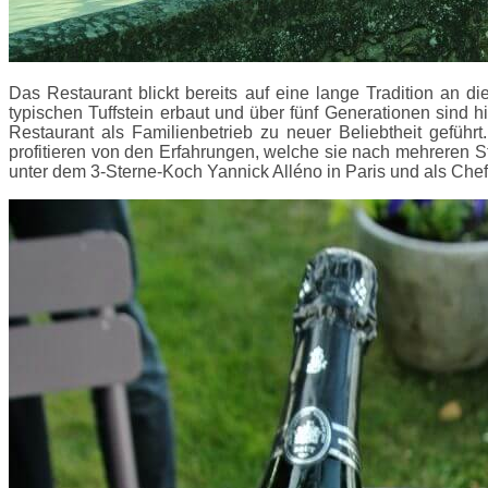
Das Restaurant blickt bereits auf eine lange Tradition an
typischen Tuffstein erbaut und über fünf Generationen sin
Restaurant als Familienbetrieb zu neuer Beliebtheit geführ
profitieren von den Erfahrungen, welche sie nach mehreren St
unter dem 3-Sterne-Koch Yannick Alléno in Paris und als Che