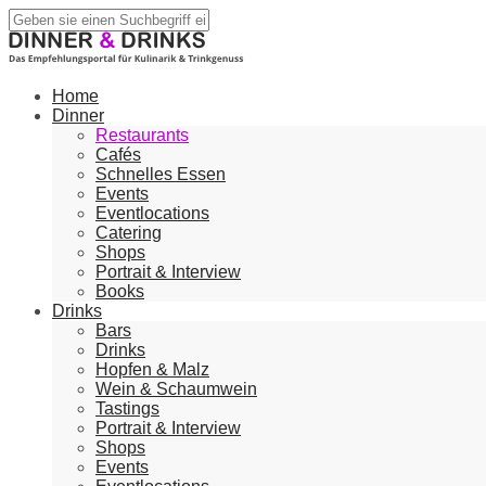
Home
Dinner
Restaurants
Cafés
Schnelles Essen
Events
Eventlocations
Catering
Shops
Portrait & Interview
Books
Drinks
Bars
Drinks
Hopfen & Malz
Wein & Schaumwein
Tastings
Portrait & Interview
Shops
Events