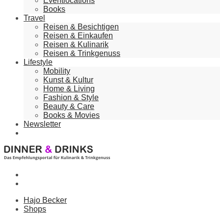
Eventlocations
Books
Travel
Reisen & Besichtigen
Reisen & Einkaufen
Reisen & Kulinarik
Reisen & Trinkgenuss
Lifestyle
Mobility
Kunst & Kultur
Home & Living
Fashion & Style
Beauty & Care
Books & Movies
Newsletter
Hajo Becker
Shops