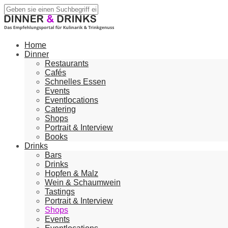
Home
Dinner
Restaurants
Cafés
Schnelles Essen
Events
Eventlocations
Catering
Shops
Portrait & Interview
Books
Drinks
Bars
Drinks
Hopfen & Malz
Wein & Schaumwein
Tastings
Portrait & Interview
Shops
Events