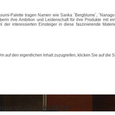
asumi-Palette tragen Namen wie Sanka ´Bergblume´, ´Nanago
in ihre Ambition und Leidenschaft für ihre Produkte mit ein
r interessierten Einsteiger in diese faszinierende Materie
Um auf den eigentlichen Inhalt zuzugreifen, klicken Sie auf die 
Restaurant DAS AHLBECK