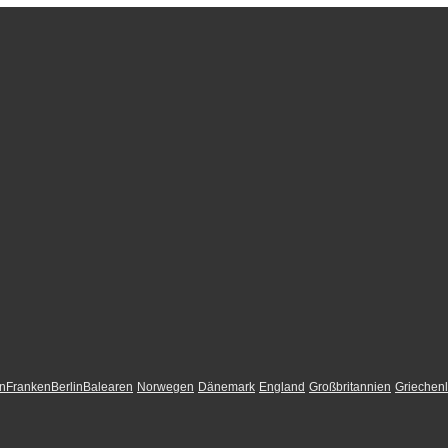
n
Franken
Berlin
Balearen
Norwegen
Dänemark
England
Großbritannien
Griechen