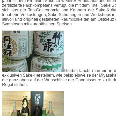
japanischem Premium-Sake zu weiterer Popularität und nimmt
zertifizierte Fachkompetenz verfügt, die mit dem Titel `Sake S
sich aus der Top-Gastronomie und Kennern der Sake-Kultur
Inhaberin Verkostungen, Sake-Schulungen und Workshops in Zus
stilvoll und originell gestalteten Räumlichkeiten am Ostkreuz
Symbiosen mit europäischen Speisen.
Hierbei taucht man ein in
exklusiven Sake-Herstellern, wie beispielsweise der Miyasaka
die ganz oben auf der Wunschliste der Connaisseure zu find
Regal stehen.