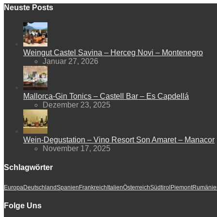
Neuste Posts
Weingut Castel Savina – Herceg Novi – Montenegro
Januar 27, 2026
Mallorca-Gin Tonics – Castell Bar – Es Capdellá
Dezember 23, 2025
Wein-Degustation – Vino Resort Son Amaret – Manacor
November 17, 2025
Schlagwörter
Europa
Deutschland
Spanien
Frankreich
Italien
Österreich
Südtirol
Piemont
Rumänie
Folge Uns