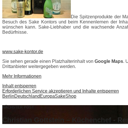
Die Spitzenprodukte der M
Besuch des Sake Kontors und beim Kennenlernen der Inhaber
wünschen kann. Sake-Liebhaber und die wachsende Anzahl de
Bedürfnisse.
www.sake-kontor.de
Sie sehen gerade einen Platzhalterinhalt von
Google Maps
. 
Drittanbieter weitergegeben werden.
Mehr Informationen
Inhalt entsperren
Erforderlichen Service akzeptieren und Inhalte entsperren
Berlin
Deutschland
Europa
Sake
Shop
NÄCHSTER POST
Christian Gottstein – Küchenchef - 