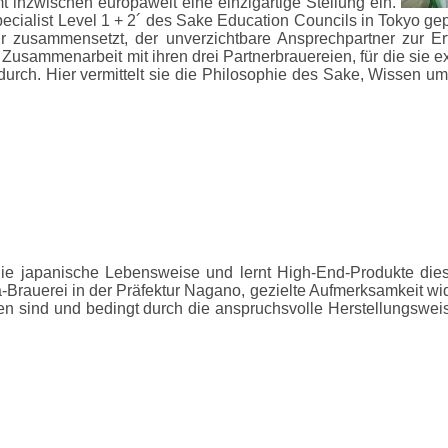
 inzwischen europaweit eine einzigartige Stellung ein.
pecialist Level 1 + 2´ des Sake Education Councils in Tokyo geprü
 zusammensetzt, der unverzichtbare Ansprechpartner zur Erfü
ammenarbeit mit ihren drei Partnerbrauereien, für die sie exkl
 durch. Hier vermittelt sie die Philosophie des Sake, Wissen um
 die japanische Lebensweise und lernt High-End-Produkte di
-Brauerei in der Präfektur Nagano, gezielte Aufmerksamkeit wi
en sind und bedingt durch die anspruchsvolle Herstellungswei