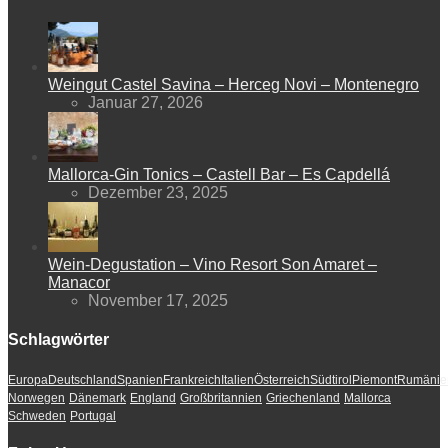
Weingut Castel Savina – Herceg Novi – Montenegro
Januar 27, 2026
Mallorca-Gin Tonics – Castell Bar – Es Capdellá
Dezember 23, 2025
Wein-Degustation – Vino Resort Son Amaret –
Manacor
November 17, 2025
Schlagwörter
Europa
Deutschland
Spanien
Frankreich
Italien
Österreich
Südtirol
Piemont
Rumänie
Norwegen
Dänemark
England
Großbritannien
Griechenland
Mallorca
Schweden
Portugal