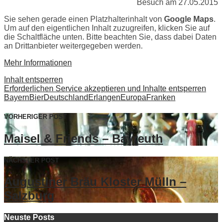
Besuch am 27.05.2015
Sie sehen gerade einen Platzhalterinhalt von
Google Maps
.
Um auf den eigentlichen Inhalt zuzugreifen, klicken Sie auf
die Schaltfläche unten. Bitte beachten Sie, dass dabei Daten
an Drittanbieter weitergegeben werden.
Mehr Informationen
Inhalt entsperren
Erforderlichen Service akzeptieren und Inhalte entsperren
Bayern
Bier
Deutschland
Erlangen
Europa
Franken
VORHERIGER POST
Maisel & Friends – Bayreuth
NÄCHSTER POST
Augustiner Bräu Kloster Mülln –
Salzburg
Neuste Posts