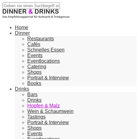
Home
Dinner
Restaurants
Cafés
Schnelles Essen
Events
Eventlocations
Catering
Shops
Portrait & Interview
Books
Drinks
Bars
Drinks
Hopfen & Malz
Wein & Schaumwein
Tastings
Portrait & Interview
Shops
Events