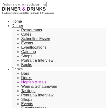
Home
Dinner
Restaurants
Cafés
Schnelles Essen
Events
Eventlocations
Catering
Shops
Portrait & Interview
Books
Drinks
Bars
Drinks
Hopfen & Malz
Wein & Schaumwein
Tastings
Portrait & Interview
Shops
Events