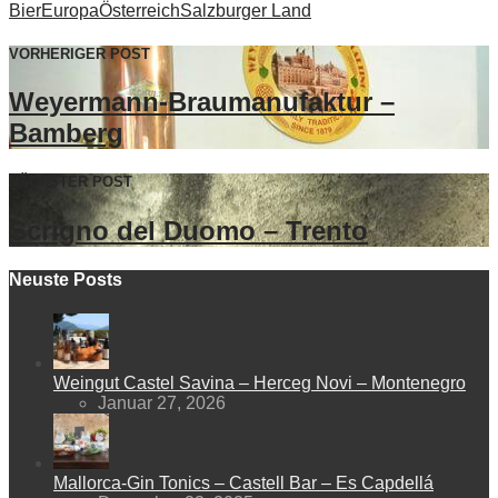
Bier
Europa
Österreich
Salzburger Land
VORHERIGER POST
Weyermann-Braumanufaktur –
Bamberg
NÄCHSTER POST
Scrigno del Duomo – Trento
Neuste Posts
Weingut Castel Savina – Herceg Novi – Montenegro
Januar 27, 2026
Mallorca-Gin Tonics – Castell Bar – Es Capdellá