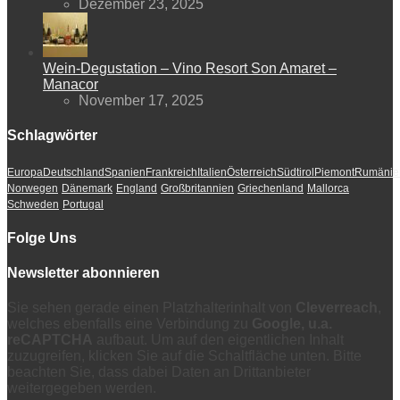
Dezember 23, 2025
Wein-Degustation – Vino Resort Son Amaret –
Manacor
November 17, 2025
Schlagwörter
Europa
Deutschland
Spanien
Frankreich
Italien
Österreich
Südtirol
Piemont
Rumänie
Norwegen
Dänemark
England
Großbritannien
Griechenland
Mallorca
Schweden
Portugal
Folge Uns
Newsletter abonnieren
Sie sehen gerade einen Platzhalterinhalt von
Cleverreach
,
welches ebenfalls eine Verbindung zu
Google, u.a.
reCAPTCHA
aufbaut. Um auf den eigentlichen Inhalt
zuzugreifen, klicken Sie auf die Schaltfläche unten. Bitte
beachten Sie, dass dabei Daten an Drittanbieter
weitergegeben werden.