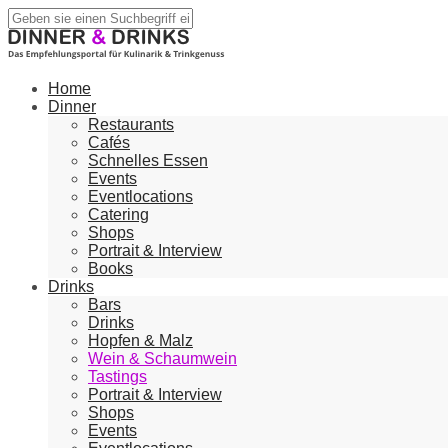
Home
Dinner
Restaurants
Cafés
Schnelles Essen
Events
Eventlocations
Catering
Shops
Portrait & Interview
Books
Drinks
Bars
Drinks
Hopfen & Malz
Wein & Schaumwein
Tastings
Portrait & Interview
Shops
Events