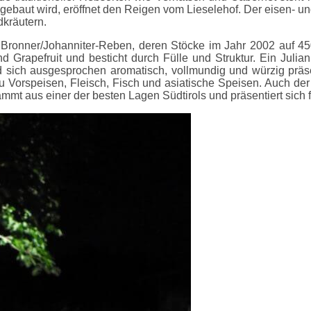
ebaut wird, eröffnet den Reigen vom Lieselehof. Der eisen- un
dkräutern.
Bronner/Johanniter-Reben, deren Stöcke im Jahr 2002 auf 4
nd Grapefruit und besticht durch Fülle und Struktur. Ein Julia
und sich ausgesprochen aromatisch, vollmundig und würzig prä
 zu Vorspeisen, Fleisch, Fisch und asiatische Speisen. Auch de
mt aus einer der besten Lagen Südtirols und präsentiert sich fe