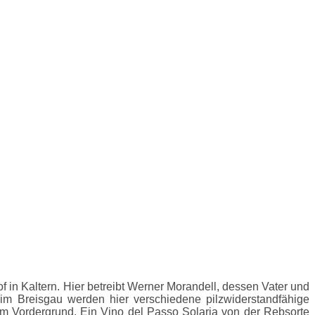
of in Kaltern. Hier betreibt Werner Morandell, dessen Vater und
g im Breisgau werden hier verschiedene pilzwiderstandfähige
im Vordergrund. Ein Vino del Passo Solaria von der Rebsorte