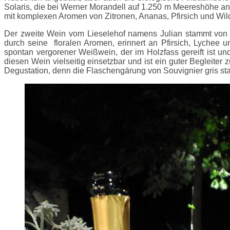
Solaris, die bei Werner Morandell auf 1.250 m Meereshöhe ang
mit komplexen Aromen von Zitronen, Ananas, Pfirsich und Wil
Der zweite Wein vom Lieselehof namens Julian stammt von 
durch seine floralen Aromen, erinnert an Pfirsich, Lychee u
spontan vergorener Weißwein, der im Holzfass gereift ist 
diesen Wein vielseitig einsetzbar und ist ein guter Begleiter
Degustation, denn die Flaschengärung von Souvignier gris stam