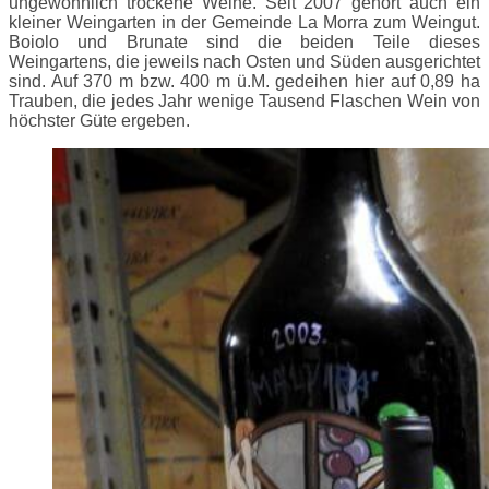
ungewöhnlich trockene Weine. Seit 2007 gehört auch ein
kleiner Weingarten in der Gemeinde La Morra zum Weingut.
Boiolo und Brunate sind die beiden Teile dieses
Weingartens, die jeweils nach Osten und Süden ausgerichtet
sind. Auf 370 m bzw. 400 m ü.M. gedeihen hier auf 0,89 ha
Trauben, die jedes Jahr wenige Tausend Flaschen Wein von
höchster Güte ergeben.