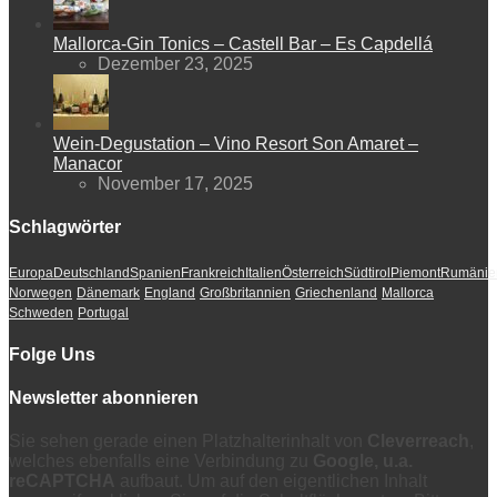
Mallorca-Gin Tonics – Castell Bar – Es Capdellá
Dezember 23, 2025
Wein-Degustation – Vino Resort Son Amaret –
Manacor
November 17, 2025
Schlagwörter
Europa
Deutschland
Spanien
Frankreich
Italien
Österreich
Südtirol
Piemont
Rumänie
Norwegen
Dänemark
England
Großbritannien
Griechenland
Mallorca
Schweden
Portugal
Folge Uns
Newsletter abonnieren
Sie sehen gerade einen Platzhalterinhalt von
Cleverreach
,
welches ebenfalls eine Verbindung zu
Google, u.a.
reCAPTCHA
aufbaut. Um auf den eigentlichen Inhalt