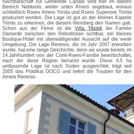
Nachbarschaft zur Gemeinde Canale wird hier im oberen
Bereich Nebbiolo, weiter unten Arneis angebaut, woraus
schließlich Roero Arneis Trinita und Roero Superiore Trinita
produziert werden. Die Lage ist gut an der kleinen Kapelle
Trinita zu erkennen, die diesem Weinberg den Namen gab.
Schon aus der Ferne ist die
Villa Tiboldi
der Familie
Damonte zwischen den Rebstöcken sichtbar, ein kleines
Boutique-Hotel mit überwältigender Aussicht auf die weite
Umgebung. Die Lage Renesio, die im Jahr 2007 erworben
wurde, hat eine lange Geschichte, denn sie wurde bereits im
14.Jahrhundert von der Conti-Roero-Familie bewirtschaftet,
nach der diese Region benannt wurde. Diese 4,5 ha
umfassende Lage ist nach Süden ausgerichtet, trägt seit
2005 das Prädikat DOCG und liefert die Trauben für den
Arneis Renesio.