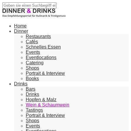
Home
Dinner
Restaurants
Cafés
Schnelles Essen
Events
Eventlocations
Catering
Shops
Portrait & Interview
Books
Drinks
Bars
Drinks
Hopfen & Malz
Wein & Schaumwein
Tastings
Portrait & Interview
Shops
Events