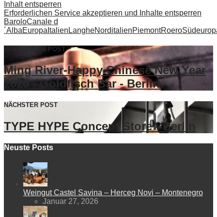
Inhalt entsperren
Erforderlichen Service akzeptieren und Inhalte entsperren
Barolo
Canale d
´Alba
Europa
Italien
Langhe
Norditalien
Piemont
Roero
Südeurop
VORHERIGER POST
Ming River-Happy Chinese New Year
2020 - Goldfisch Bar - Berlin
NÄCHSTER POST
TYPE HYPE Concept Store - Berlin
Neuste Posts
Weingut Castel Savina – Herceg Novi – Montenegro
Januar 27, 2026