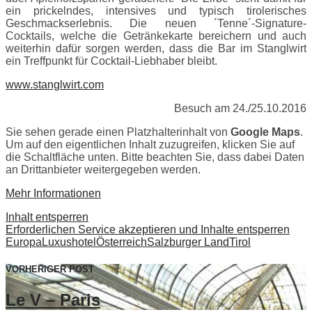
ein prickelndes, intensives und typisch tirolerisches
Geschmackserlebnis. Die neuen ´Tenne´-Signature-
Cocktails, welche die Getränkekarte bereichern und auch
weiterhin dafür sorgen werden, dass die Bar im Stanglwirt
ein Treffpunkt für Cocktail-Liebhaber bleibt.
www.stanglwirt.com
Besuch am 24./25.10.2016
Sie sehen gerade einen Platzhalterinhalt von
Google Maps
.
Um auf den eigentlichen Inhalt zuzugreifen, klicken Sie auf
die Schaltfläche unten. Bitte beachten Sie, dass dabei Daten
an Drittanbieter weitergegeben werden.
Mehr Informationen
Inhalt entsperren
Erforderlichen Service akzeptieren und Inhalte entsperren
Europa
Luxushotel
Österreich
Salzburger Land
Tirol
VORHERIGER POST
Le V – Paris