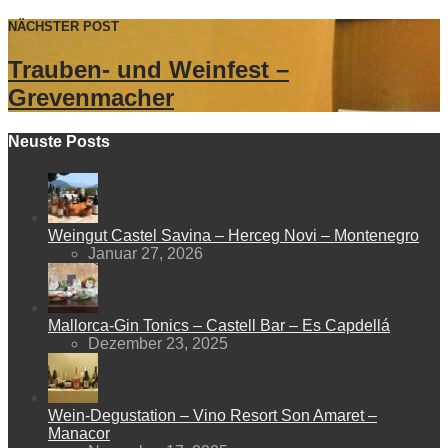
NÄCHSTER POST
Trauben- und Weinfest –
Grevenmacher
Neuste Posts
Weingut Castel Savina – Herceg Novi – Montenegro
Januar 27, 2026
Mallorca-Gin Tonics – Castell Bar – Es Capdellá
Dezember 23, 2025
Wein-Degustation – Vino Resort Son Amaret –
Manacor