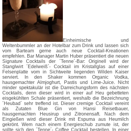
Einheimische und
Weltenbummler an der Hotelbar zum Drink und lassen sich
vom Barteam gerne auch neue Cocktail-Kreationen
empfehlen. Bar Manager Martin Huber präsentiert die neuen
Signature Cocktails der ´Tenne´-Bar: Originell wird der
Stanglwirt ´Edelweiß´- Cocktail im Kristallglas auf einer
Felsenplatte vom in Sichtweite liegenden Wilden Kaiser
serviert. In den Shaker kommen Organic Vodka,
hausgemachter Almjoghurt, Pastis und Lime-Juice. Nicht
minder spektakulär ist die Darreichungsform des nächsten
Cocktails, denn dieser wird in einer auf Heu gebetteten
eisgekühlten Schale präsentiert, weshalb die Bezeichnung
´Heubad´ sehr treffend ist. Dieser cremige Cocktail vereint
als Zutaten Blue Gin von Hansi Reisetbauer,
hausgemachten Heusirup und Zitronensaft. Nach dem
Eingießen wird dieser Drink mit Espuma aus Heumilch
gekrönt. Wem nach einem Energieschub zumute ist, der
sollte sich den ´Tenne´- Coffee Cocktail bestellen. In einer