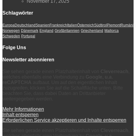
November 17, 2025
Schlagwörter
Europa
Deutschland
Spanien
Frankreich
Italien
Österreich
Südtirol
Piemont
Rumänie
Norwegen
Dänemark
England
Großbritannien
Griechenland
Mallorca
Schweden
Portugal
Folge Uns
Newsletter abonnieren
Sie sehen gerade einen Platzhalterinhalt von
Cleverreach
,
welches ebenfalls eine Verbindung zu
Google, u.a.
reCAPTCHA
aufbaut. Um auf den eigentlichen Inhalt
zuzugreifen, klicken Sie auf die Schaltfläche unten. Bitte
beachten Sie, dass dabei Daten an Drittanbieter
weitergegeben werden.
Mehr Informationen
Inhalt entsperren
Erforderlichen Service akzeptieren und Inhalte entsperren
Sie sehen gerade einen Platzhalterinhalt von
Cleverreach
,
welches ebenfalls eine Verbindung zu
Google, u.a.