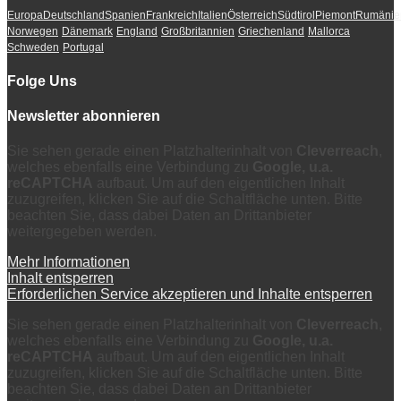
Europa
Deutschland
Spanien
Frankreich
Italien
Österreich
Südtirol
Piemont
Rumänie
Norwegen
Dänemark
England
Großbritannien
Griechenland
Mallorca
Schweden
Portugal
Folge Uns
Newsletter abonnieren
Sie sehen gerade einen Platzhalterinhalt von
Cleverreach
,
welches ebenfalls eine Verbindung zu
Google, u.a.
reCAPTCHA
aufbaut. Um auf den eigentlichen Inhalt
zuzugreifen, klicken Sie auf die Schaltfläche unten. Bitte
beachten Sie, dass dabei Daten an Drittanbieter
weitergegeben werden.
Mehr Informationen
Inhalt entsperren
Erforderlichen Service akzeptieren und Inhalte entsperren
Sie sehen gerade einen Platzhalterinhalt von
Cleverreach
,
welches ebenfalls eine Verbindung zu
Google, u.a.
reCAPTCHA
aufbaut. Um auf den eigentlichen Inhalt
zuzugreifen, klicken Sie auf die Schaltfläche unten. Bitte
beachten Sie, dass dabei Daten an Drittanbieter