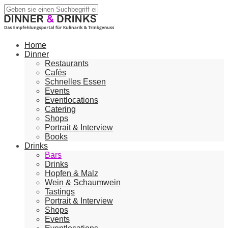
Home
Dinner
Restaurants
Cafés
Schnelles Essen
Events
Eventlocations
Catering
Shops
Portrait & Interview
Books
Drinks
Bars
Drinks
Hopfen & Malz
Wein & Schaumwein
Tastings
Portrait & Interview
Shops
Events