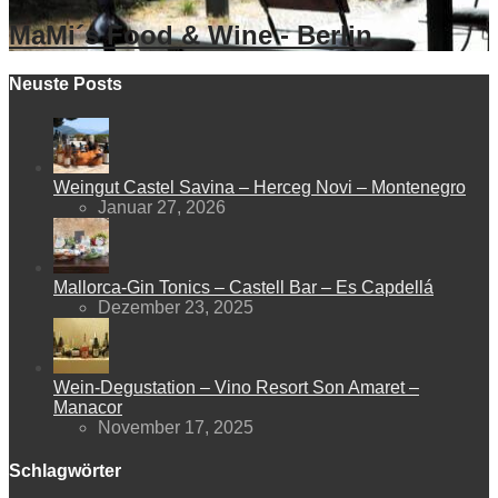
MaMi´s Food & Wine - Berlin
Neuste Posts
Weingut Castel Savina – Herceg Novi – Montenegro
Januar 27, 2026
Mallorca-Gin Tonics – Castell Bar – Es Capdellá
Dezember 23, 2025
Wein-Degustation – Vino Resort Son Amaret –
Manacor
November 17, 2025
Schlagwörter