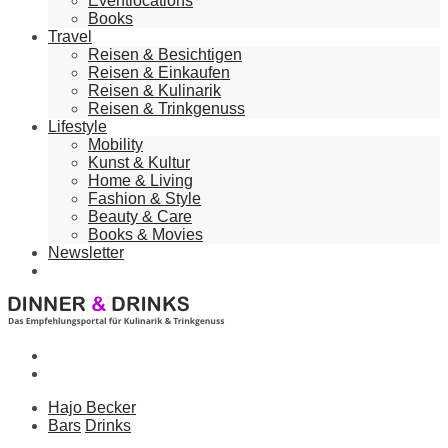
Eventlocations
Books
Travel
Reisen & Besichtigen
Reisen & Einkaufen
Reisen & Kulinarik
Reisen & Trinkgenuss
Lifestyle
Mobility
Kunst & Kultur
Home & Living
Fashion & Style
Beauty & Care
Books & Movies
Newsletter
Hajo Becker
Bars
Drinks