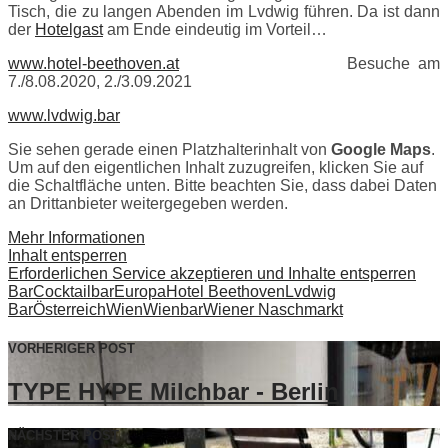
Tisch, die zu langen Abenden im Lvdwig führen. Da ist dann
der
Hotelgast
am Ende eindeutig im Vorteil…
www.hotel-beethoven.at
Besuche am
7./8.08.2020, 2./3.09.2021
www.lvdwig.bar
Sie sehen gerade einen Platzhalterinhalt von
Google Maps
.
Um auf den eigentlichen Inhalt zuzugreifen, klicken Sie auf
die Schaltfläche unten. Bitte beachten Sie, dass dabei Daten
an Drittanbieter weitergegeben werden.
Mehr Informationen
Inhalt entsperren
Erforderlichen Service akzeptieren und Inhalte entsperren
Bar
Cocktailbar
Europa
Hotel Beethoven
Lvdwig
Bar
Österreich
Wien
Wienbar
Wiener Naschmarkt
VORHERIGER POST
TYPE HYPE Milchbar - Berlin
NÄCHSTER POST