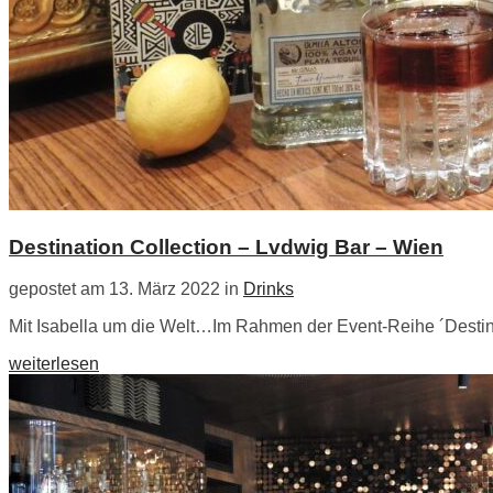
Destination Collection – Lvdwig Bar – Wien
gepostet am 13. März 2022 in
Drinks
Mit Isabella um die Welt…Im Rahmen der Event-Reihe ´Destin
weiterlesen