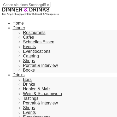
Home
Dinner
Restaurants
Cafés
Schnelles Essen
Events
Eventlocations
Catering
Shops
Portrait & Interview
Books
Drinks
Bars
Drinks
Hopfen & Malz
Wein & Schaumwein
Tastings
Portrait & Interview
Shops
Events