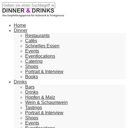
Home
Dinner
Restaurants
Cafés
Schnelles Essen
Events
Eventlocations
Catering
Shops
Portrait & Interview
Books
Drinks
Bars
Drinks
Hopfen & Malz
Wein & Schaumwein
Tastings
Portrait & Interview
Shops
Events