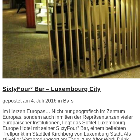
SixtyFour° Bar – Luxembourg City
gepostet am 4. Juli 2016 in
Bars
Im Herzen Europas… Nicht nur geografisch im Zentrum
Europas, sondern auch inmitten der Repräsentanzen vieler
europäischer Institutionen, liegt das Sofitel Luxembourg
Europe Hotel mit seiner SixtyFour° Bar, einem beliebten
Treffpunkt im Stadtteil Kirchberg von Luxemburg Stadt. Als
stilvoller Verabredungsort am Tage, zum After Work-Drink