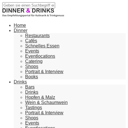
Home
Dinner
Restaurants
Cafés
Schnelles Essen
Events
Eventlocations
Catering
Shops
Portrait & Interview
Books
Drinks
Bars
Drinks
Hopfen & Malz
Wein & Schaumwein
Tastings
Portrait & Interview
Shops
Events