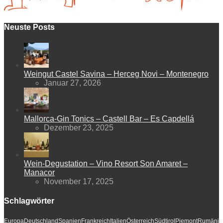
Neuste Posts
Weingut Castel Savina – Herceg Novi – Montenegro
Januar 27, 2026
Mallorca-Gin Tonics – Castell Bar – Es Capdellá
Dezember 23, 2025
Wein-Degustation – Vino Resort Son Amaret –
Manacor
November 17, 2025
Schlagwörter
Europa
Deutschland
Spanien
Frankreich
Italien
Österreich
Südtirol
Piemont
Rumänie