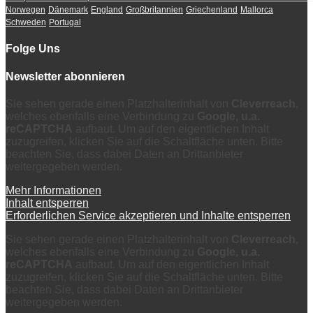
Norwegen
Dänemark
England
Großbritannien
Griechenland
Mallorca
Schweden
Portugal
Folge Uns
Newsletter abonnieren
Sie sehen gerade einen Platzhalterinhalt von
Cleverreach
,
welches ebenfalls eine Verbindung zu
Google, u.a.
reCAPTCHA
aufbaut. Um auf den eigentlichen Inhalt
zuzugreifen, klicken Sie auf die Schaltfläche unten. Bitte
beachten Sie, dass dabei Daten an Drittanbieter
weitergegeben werden.
Mehr Informationen
Inhalt entsperren
Erforderlichen Service akzeptieren und Inhalte entsperren
Sie sehen gerade einen Platzhalterinhalt von
Cleverreach
,
welches ebenfalls eine Verbindung zu
Google, u.a.
reCAPTCHA
aufbaut. Um auf den eigentlichen Inhalt
zuzugreifen, klicken Sie auf die Schaltfläche unten. Bitte
beachten Sie, dass dabei Daten an Drittanbieter
weitergegeben werden.