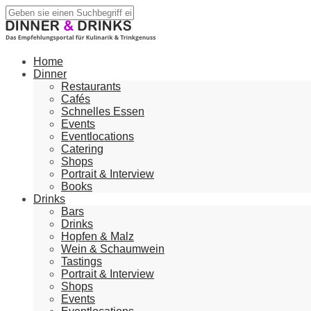
Home
Dinner
Restaurants
Cafés
Schnelles Essen
Events
Eventlocations
Catering
Shops
Portrait & Interview
Books
Drinks
Bars
Drinks
Hopfen & Malz
Wein & Schaumwein
Tastings
Portrait & Interview
Shops
Events