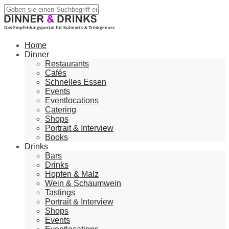
Home
Dinner
Restaurants
Cafés
Schnelles Essen
Events
Eventlocations
Catering
Shops
Portrait & Interview
Books
Drinks
Bars
Drinks
Hopfen & Malz
Wein & Schaumwein
Tastings
Portrait & Interview
Shops
Events