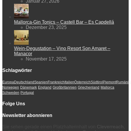
Januar 27, 2026
Mallorca-Gin Tonics – Castell Bar – Es Capdellá
Dezember 23, 2025
Wein-Degustation – Vino Resort Son Amaret –
Manacor
November 17, 2025
Schlagwörter
Europa
Deutschland
Spanien
Frankreich
Italien
Österreich
Südtirol
Piemont
Rumänie
Norwegen
Dänemark
England
Großbritannien
Griechenland
Mallorca
Schweden
Portugal
Folge Uns
Newsletter abonnieren
Sie sehen gerade einen Platzhalterinhalt von
Cleverreach
,