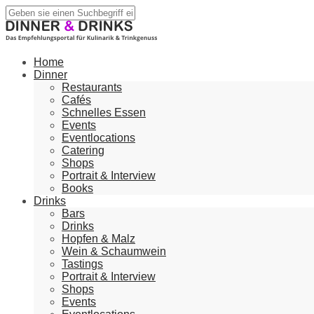
Home
Dinner
Restaurants
Cafés
Schnelles Essen
Events
Eventlocations
Catering
Shops
Portrait & Interview
Books
Drinks
Bars
Drinks
Hopfen & Malz
Wein & Schaumwein
Tastings
Portrait & Interview
Shops
Events