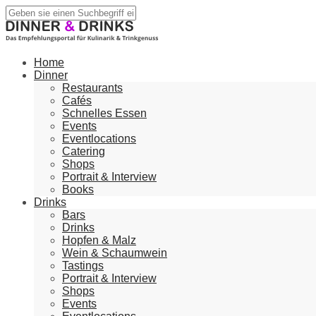
Home
Dinner
Restaurants
Cafés
Schnelles Essen
Events
Eventlocations
Catering
Shops
Portrait & Interview
Books
Drinks
Bars
Drinks
Hopfen & Malz
Wein & Schaumwein
Tastings
Portrait & Interview
Shops
Events