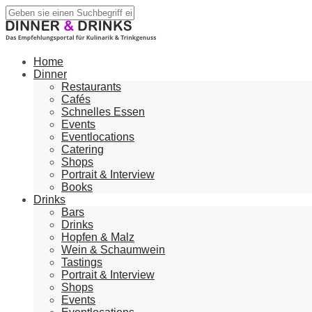
Home
Dinner
Restaurants
Cafés
Schnelles Essen
Events
Eventlocations
Catering
Shops
Portrait & Interview
Books
Drinks
Bars
Drinks
Hopfen & Malz
Wein & Schaumwein
Tastings
Portrait & Interview
Shops
Events