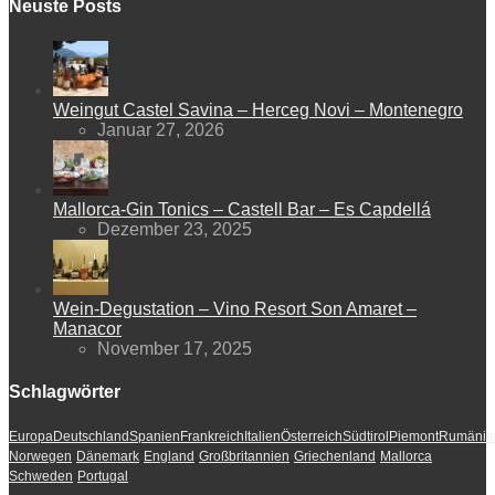
Neuste Posts
Weingut Castel Savina – Herceg Novi – Montenegro
Januar 27, 2026
Mallorca-Gin Tonics – Castell Bar – Es Capdellá
Dezember 23, 2025
Wein-Degustation – Vino Resort Son Amaret –
Manacor
November 17, 2025
Schlagwörter
Europa
Deutschland
Spanien
Frankreich
Italien
Österreich
Südtirol
Piemont
Rumänie
Norwegen
Dänemark
England
Großbritannien
Griechenland
Mallorca
Schweden
Portugal