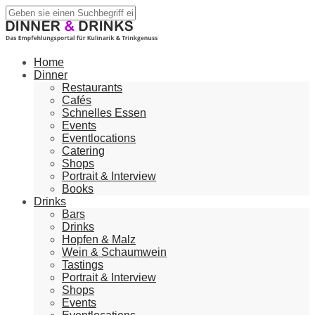
Home
Dinner
Restaurants
Cafés
Schnelles Essen
Events
Eventlocations
Catering
Shops
Portrait & Interview
Books
Drinks
Bars
Drinks
Hopfen & Malz
Wein & Schaumwein
Tastings
Portrait & Interview
Shops
Events