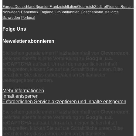
Europa
Deutschland
Spanien
Frankreich
Italien
Österreich
Südtirol
Piemont
Rumänie
Norwegen
Dänemark
England
Großbritannien
Griechenland
Mallorca
Schweden
Portugal
Folge Uns
Newsletter abonnieren
Sie sehen gerade einen Platzhalterinhalt von
Cleverreach
,
welches ebenfalls eine Verbindung zu
Google, u.a.
reCAPTCHA
aufbaut. Um auf den eigentlichen Inhalt
zuzugreifen, klicken Sie auf die Schaltfläche unten. Bitte
beachten Sie, dass dabei Daten an Drittanbieter
weitergegeben werden.
Mehr Informationen
Inhalt entsperren
Erforderlichen Service akzeptieren und Inhalte entsperren
Sie sehen gerade einen Platzhalterinhalt von
Cleverreach
,
welches ebenfalls eine Verbindung zu
Google, u.a.
reCAPTCHA
aufbaut. Um auf den eigentlichen Inhalt
zuzugreifen, klicken Sie auf die Schaltfläche unten. Bitte
beachten Sie, dass dabei Daten an Drittanbieter