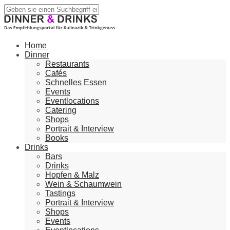
Home
Dinner
Restaurants
Cafés
Schnelles Essen
Events
Eventlocations
Catering
Shops
Portrait & Interview
Books
Drinks
Bars
Drinks
Hopfen & Malz
Wein & Schaumwein
Tastings
Portrait & Interview
Shops
Events