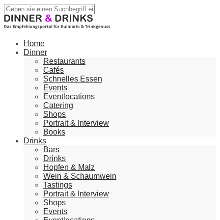
Home
Dinner
Restaurants
Cafés
Schnelles Essen
Events
Eventlocations
Catering
Shops
Portrait & Interview
Books
Drinks
Bars
Drinks
Hopfen & Malz
Wein & Schaumwein
Tastings
Portrait & Interview
Shops
Events