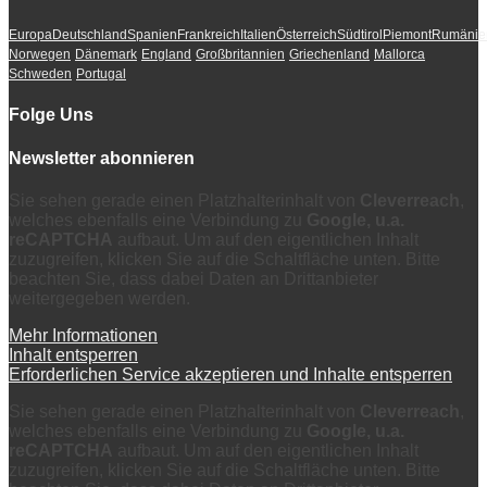
Europa
Deutschland
Spanien
Frankreich
Italien
Österreich
Südtirol
Piemont
Rumänie
Norwegen
Dänemark
England
Großbritannien
Griechenland
Mallorca
Schweden
Portugal
Folge Uns
Newsletter abonnieren
Sie sehen gerade einen Platzhalterinhalt von
Cleverreach
,
welches ebenfalls eine Verbindung zu
Google, u.a.
reCAPTCHA
aufbaut. Um auf den eigentlichen Inhalt
zuzugreifen, klicken Sie auf die Schaltfläche unten. Bitte
beachten Sie, dass dabei Daten an Drittanbieter
weitergegeben werden.
Mehr Informationen
Inhalt entsperren
Erforderlichen Service akzeptieren und Inhalte entsperren
Sie sehen gerade einen Platzhalterinhalt von
Cleverreach
,
welches ebenfalls eine Verbindung zu
Google, u.a.
reCAPTCHA
aufbaut. Um auf den eigentlichen Inhalt
zuzugreifen, klicken Sie auf die Schaltfläche unten. Bitte