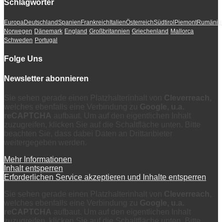
Schlagwörter
Europa
Deutschland
Spanien
Frankreich
Italien
Österreich
Südtirol
Piemont
Rumänie
Norwegen
Dänemark
England
Großbritannien
Griechenland
Mallorca
Schweden
Portugal
Folge Uns
Newsletter abonnieren
Sie sehen gerade einen Platzhalterinhalt von
Cleverreach
,
welches ebenfalls eine Verbindung zu
Google, u.a.
reCAPTCHA
aufbaut. Um auf den eigentlichen Inhalt
zuzugreifen, klicken Sie auf die Schaltfläche unten. Bitte
beachten Sie, dass dabei Daten an Drittanbieter
weitergegeben werden.
Mehr Informationen
Inhalt entsperren
Erforderlichen Service akzeptieren und Inhalte entsperren
Sie sehen gerade einen Platzhalterinhalt von
Cleverreach
,
welches ebenfalls eine Verbindung zu
Google, u.a.
reCAPTCHA
aufbaut. Um auf den eigentlichen Inhalt
zuzugreifen, klicken Sie auf die Schaltfläche unten. Bitte