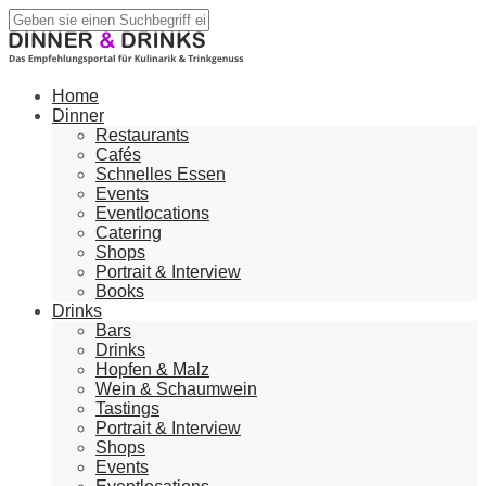
Home
Dinner
Restaurants
Cafés
Schnelles Essen
Events
Eventlocations
Catering
Shops
Portrait & Interview
Books
Drinks
Bars
Drinks
Hopfen & Malz
Wein & Schaumwein
Tastings
Portrait & Interview
Shops
Events