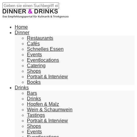
Home
Dinner
Restaurants
Cafés
Schnelles Essen
Events
Eventlocations
Catering
Shops
Portrait & Interview
Books
Drinks
Bars
Drinks
Hopfen & Malz
Wein & Schaumwein
Tastings
Portrait & Interview
Shops
Events