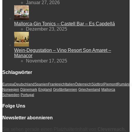
Januar 27, 2026
Mallorca-Gin Tonics – Castell Bar – Es Capdellá
Dezember 23, 2025
Wein-Degustation – Vino Resort Son Amaret –
Manacor
November 17, 2025
Schlagwörter
Europa
Deutschland
Spanien
Frankreich
Italien
Österreich
Südtirol
Piemont
Rumänie
Norwegen
Dänemark
England
Großbritannien
Griechenland
Mallorca
Schweden
Portugal
Folge Uns
Newsletter abonnieren
Sie sehen gerade einen Platzhalterinhalt von
Cleverreach
,