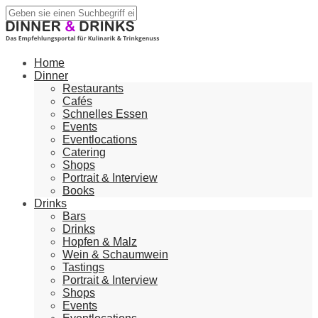
Home
Dinner
Restaurants
Cafés
Schnelles Essen
Events
Eventlocations
Catering
Shops
Portrait & Interview
Books
Drinks
Bars
Drinks
Hopfen & Malz
Wein & Schaumwein
Tastings
Portrait & Interview
Shops
Events