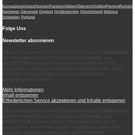
Europa
Deutschland
Spanien
Frankreich
Italien
Österreich
Südtirol
Piemont
Rumänie
Norwegen
Dänemark
England
Großbritannien
Griechenland
Mallorca
Schweden
Portugal
Folge Uns
Newsletter abonnieren
Sie sehen gerade einen Platzhalterinhalt von
Cleverreach
,
welches ebenfalls eine Verbindung zu
Google, u.a.
reCAPTCHA
aufbaut. Um auf den eigentlichen Inhalt
zuzugreifen, klicken Sie auf die Schaltfläche unten. Bitte
beachten Sie, dass dabei Daten an Drittanbieter
weitergegeben werden.
Mehr Informationen
Inhalt entsperren
Erforderlichen Service akzeptieren und Inhalte entsperren
Sie sehen gerade einen Platzhalterinhalt von
Cleverreach
,
welches ebenfalls eine Verbindung zu
Google, u.a.
reCAPTCHA
aufbaut. Um auf den eigentlichen Inhalt
zuzugreifen, klicken Sie auf die Schaltfläche unten. Bitte
beachten Sie, dass dabei Daten an Drittanbieter