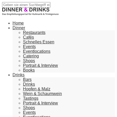
Home
Dinner
Restaurants
Cafés
Schnelles Essen
Events
Eventlocations
Catering
Shops
Portrait & Interview
Books
Drinks
Bars
Drinks
Hopfen & Malz
Wein & Schaumwein
Tastings
Portrait & Interview
Shops
Events