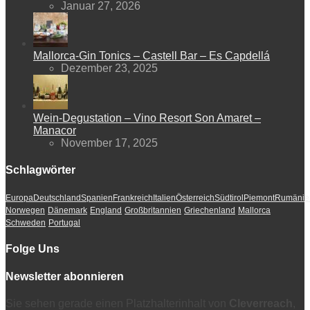
Januar 27, 2026
Mallorca-Gin Tonics – Castell Bar – Es Capdellá
Dezember 23, 2025
Wein-Degustation – Vino Resort Son Amaret –
Manacor
November 17, 2025
Schlagwörter
Europa
Deutschland
Spanien
Frankreich
Italien
Österreich
Südtirol
Piemont
Rumänie
Norwegen
Dänemark
England
Großbritannien
Griechenland
Mallorca
Schweden
Portugal
Folge Uns
Newsletter abonnieren
Sie sehen gerade einen Platzhalterinhalt von
Cleverreach
,