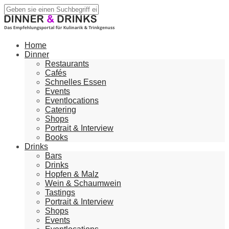
Home
Dinner
Restaurants
Cafés
Schnelles Essen
Events
Eventlocations
Catering
Shops
Portrait & Interview
Books
Drinks
Bars
Drinks
Hopfen & Malz
Wein & Schaumwein
Tastings
Portrait & Interview
Shops
Events