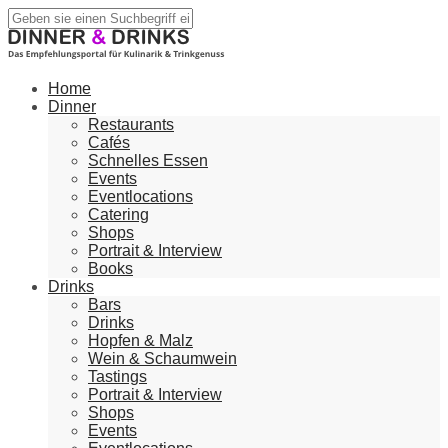
Home
Dinner
Restaurants
Cafés
Schnelles Essen
Events
Eventlocations
Catering
Shops
Portrait & Interview
Books
Drinks
Bars
Drinks
Hopfen & Malz
Wein & Schaumwein
Tastings
Portrait & Interview
Shops
Events