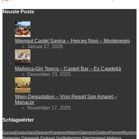
Neuste Posts
Weingut Castel Savina – Herceg Novi – Montenegro
Januar 27, 2026
Mallorca-Gin Tonics – Castell Bar – Es Capdellá
Dezember 23, 2025
Wein-Degustation – Vino Resort Son Amaret –
Manacor
November 17, 2025
Schlagwörter
Europa
Deutschland
Spanien
Frankreich
Italien
Österreich
Südtirol
Piemont
Rumänie
Norwegen
Dänemark
England
Großbritannien
Griechenland
Mallorca