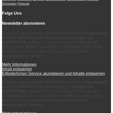
Schweden
Portugal
Folge Uns
Newsletter abonnieren
Sie sehen gerade einen Platzhalterinhalt von
Cleverreach
,
welches ebenfalls eine Verbindung zu
Google, u.a.
reCAPTCHA
aufbaut. Um auf den eigentlichen Inhalt
zuzugreifen, klicken Sie auf die Schaltfläche unten. Bitte
beachten Sie, dass dabei Daten an Drittanbieter
weitergegeben werden.
Mehr Informationen
Inhalt entsperren
Erforderlichen Service akzeptieren und Inhalte entsperren
Sie sehen gerade einen Platzhalterinhalt von
Cleverreach
,
welches ebenfalls eine Verbindung zu
Google, u.a.
reCAPTCHA
aufbaut. Um auf den eigentlichen Inhalt
zuzugreifen, klicken Sie auf die Schaltfläche unten. Bitte
beachten Sie, dass dabei Daten an Drittanbieter
weitergegeben werden.