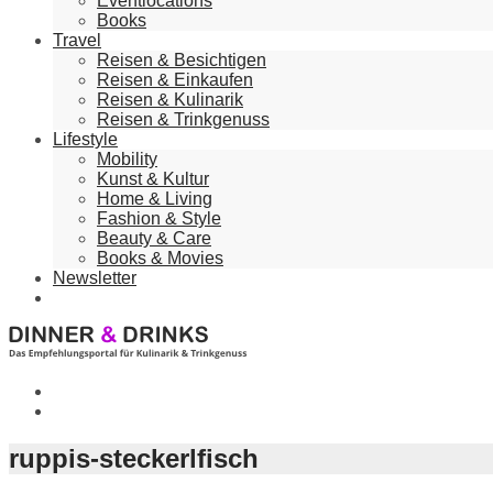
Eventlocations
Books
Travel
Reisen & Besichtigen
Reisen & Einkaufen
Reisen & Kulinarik
Reisen & Trinkgenuss
Lifestyle
Mobility
Kunst & Kultur
Home & Living
Fashion & Style
Beauty & Care
Books & Movies
Newsletter
ruppis-steckerlfisch