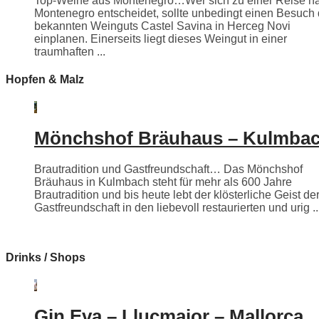
Top-Weine aus Montenegro…Wer sich zu einer Reise n
Montenegro entscheidet, sollte unbedingt einen Besuch
bekannten Weinguts Castel Savina in Herceg Novi
einplanen. Einerseits liegt dieses Weingut in einer
traumhaften ...
Hopfen & Malz
Mönchshof Bräuhaus – Kulmba
Brautradition und Gastfreundschaft… Das Mönchshof
Bräuhaus in Kulmbach steht für mehr als 600 Jahre
Brautradition und bis heute lebt der klösterliche Geist de
Gastfreundschaft in den liebevoll restaurierten und urig ..
Drinks / Shops
Gin Eva – Llucmajor – Mallorca