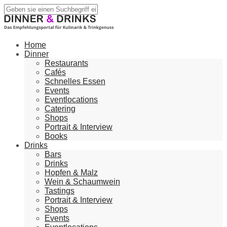
Home
Dinner
Restaurants
Cafés
Schnelles Essen
Events
Eventlocations
Catering
Shops
Portrait & Interview
Books
Drinks
Bars
Drinks
Hopfen & Malz
Wein & Schaumwein
Tastings
Portrait & Interview
Shops
Events