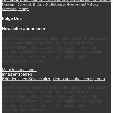
Europa
Deutschland
Spanien
Frankreich
Italien
Österreich
Südtirol
Piemont
Rumänie
Norwegen
Dänemark
England
Großbritannien
Griechenland
Mallorca
Schweden
Portugal
Folge Uns
Newsletter abonnieren
Sie sehen gerade einen Platzhalterinhalt von
Cleverreach
,
welches ebenfalls eine Verbindung zu
Google, u.a.
reCAPTCHA
aufbaut. Um auf den eigentlichen Inhalt
zuzugreifen, klicken Sie auf die Schaltfläche unten. Bitte
beachten Sie, dass dabei Daten an Drittanbieter
weitergegeben werden.
Mehr Informationen
Inhalt entsperren
Erforderlichen Service akzeptieren und Inhalte entsperren
Sie sehen gerade einen Platzhalterinhalt von
Cleverreach
,
welches ebenfalls eine Verbindung zu
Google, u.a.
reCAPTCHA
aufbaut. Um auf den eigentlichen Inhalt
zuzugreifen, klicken Sie auf die Schaltfläche unten. Bitte
beachten Sie, dass dabei Daten an Drittanbieter
weitergegeben werden.