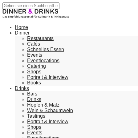
Home
Dinner
Restaurants
Cafés
Schnelles Essen
Events
Eventlocations
Catering
Shops
Portrait & Interview
Books
Drinks
Bars
Drinks
Hopfen & Malz
Wein & Schaumwein
Tastings
Portrait & Interview
Shops
Events