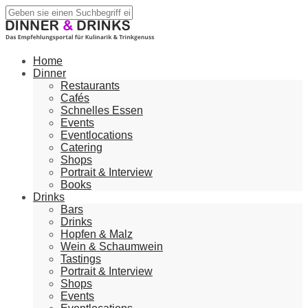
Home
Dinner
Restaurants
Cafés
Schnelles Essen
Events
Eventlocations
Catering
Shops
Portrait & Interview
Books
Drinks
Bars
Drinks
Hopfen & Malz
Wein & Schaumwein
Tastings
Portrait & Interview
Shops
Events