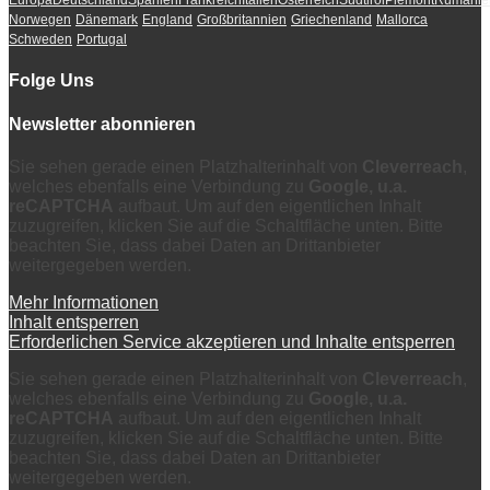
Europa
Deutschland
Spanien
Frankreich
Italien
Österreich
Südtirol
Piemont
Rumänie
Norwegen
Dänemark
England
Großbritannien
Griechenland
Mallorca
Schweden
Portugal
Folge Uns
Newsletter abonnieren
Sie sehen gerade einen Platzhalterinhalt von
Cleverreach
,
welches ebenfalls eine Verbindung zu
Google, u.a.
reCAPTCHA
aufbaut. Um auf den eigentlichen Inhalt
zuzugreifen, klicken Sie auf die Schaltfläche unten. Bitte
beachten Sie, dass dabei Daten an Drittanbieter
weitergegeben werden.
Mehr Informationen
Inhalt entsperren
Erforderlichen Service akzeptieren und Inhalte entsperren
Sie sehen gerade einen Platzhalterinhalt von
Cleverreach
,
welches ebenfalls eine Verbindung zu
Google, u.a.
reCAPTCHA
aufbaut. Um auf den eigentlichen Inhalt
zuzugreifen, klicken Sie auf die Schaltfläche unten. Bitte
beachten Sie, dass dabei Daten an Drittanbieter
weitergegeben werden.