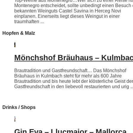
Top-Weine aus Montenegro…Wer sich zu einer Reise n
Montenegro entscheidet, sollte unbedingt einen Besuch
bekannten Weinguts Castel Savina in Herceg Novi
einplanen. Einerseits liegt dieses Weingut in einer
traumhaften ...
Hopfen & Malz
Mönchshof Bräuhaus – Kulmba
Brautradition und Gastfreundschaft… Das Mönchshof
Bräuhaus in Kulmbach steht für mehr als 600 Jahre
Brautradition und bis heute lebt der klösterliche Geist de
Gastfreundschaft in den liebevoll restaurierten und urig ..
Drinks / Shops
Gin Eva – Llucmajor – Mallorca